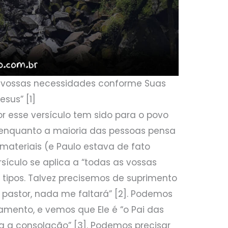
s vossas necessidades conforme Suas
esus” [1]
r esse versículo tem sido para o povo
 enquanto a maioria das pessoas pensa
ateriais (e Paulo estava de fato
rsículo se aplica a “todas as vossas
s tipos. Talvez precisemos de suprimento
 pastor, nada me faltará” [2]. Podemos
amento, e vemos que Ele é “o Pai das
da a consolação” [3]. Podemos precisar