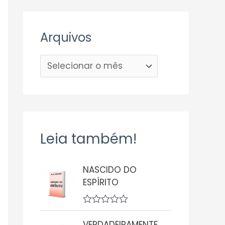
Arquivos
Leia também!
NASCIDO DO
ESPÍRITO
A
v
VERDADEIRAMENTE