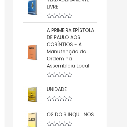
a
LIVRE
l
i
a
ç
A
ã
v
A PRIMEIRA EPÍSTOLA
o
a
0
DE PAULO AOS
l
d
i
CORÍNTIOS - A
e
a
5
Manutenção da
ç
ã
Ordem na
o
Assembleia Local
0
d
e
5
A
v
UNIDADE
a
l
i
A
a
v
ç
OS DOIS INQUILINOS
a
ã
l
o
i
0