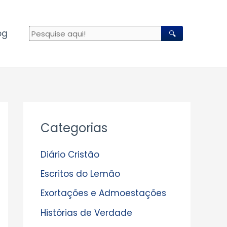
og
🔍
A
Categorias
r
q
Diário Cristão
u
Escritos do Lemão
i
Exortações e Admoestações
v
Histórias de Verdade
o