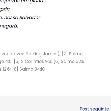
riquezas em glória”,
prir;
o, nosso Salvador
negará.
o livre da versão King James); [2] Salmo
ago 4:6; [5] 2 Coríntios 9:8; [6] Salmo 32:8;
 12:6; [8] Salmo 34:10
Post seguinte