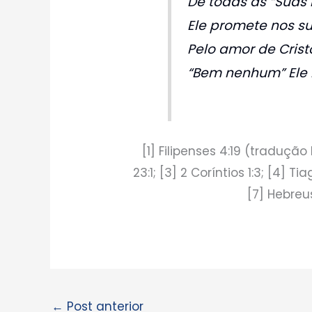
De todas as “Suas 
Ele promete nos su
Pelo amor de Crist
“Bem nenhum” Ele 
[1] Filipenses 4:19 (traduçã
23:1; [3] 2 Coríntios 1:3; [4] Ti
[7] Hebreus
←
Post anterior