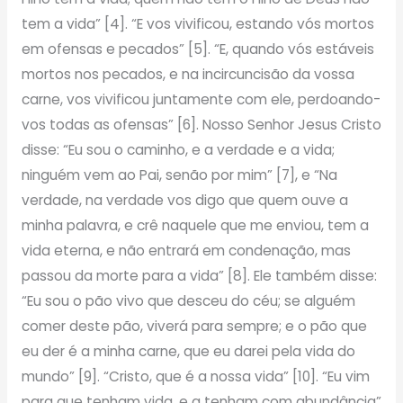
tem a vida” [4]. “E vos vivificou, estando vós mortos
em ofensas e pecados” [5]. “E, quando vós estáveis
mortos nos pecados, e na incircuncisão da vossa
carne, vos vivificou juntamente com ele, perdoando-
vos todas as ofensas” [6]. Nosso Senhor Jesus Cristo
disse: “Eu sou o caminho, e a verdade e a vida;
ninguém vem ao Pai, senão por mim” [7], e “Na
verdade, na verdade vos digo que quem ouve a
minha palavra, e crê naquele que me enviou, tem a
vida eterna, e não entrará em condenação, mas
passou da morte para a vida” [8]. Ele também disse:
“Eu sou o pão vivo que desceu do céu; se alguém
comer deste pão, viverá para sempre; e o pão que
eu der é a minha carne, que eu darei pela vida do
mundo” [9]. “Cristo, que é a nossa vida” [10]. “Eu vim
para que tenham vida, e a tenham com abundância”