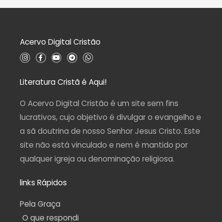
e
ç
5
ã
o
0
d
Acervo Digital Cristão
e
5
I
F
Y
T
W
n
a
o
e
h
s
c
u
l
a
t
e
t
e
t
a
b
u
g
s
Literatura Cristã é Aqui!
g
o
b
r
a
r
o
e
a
p
a
k
m
p
O Acervo Digital Cristão é um site sem fins
m
-
f
lucrativos, cujo objetivo é divulgar o evangelho e
a sã doutrina de nosso Senhor Jesus Cristo. Este
site não está vinculado e nem é mantido por
qualquer igreja ou denominação religiosa.
links Rápidos
Pela Graça
O que respondi