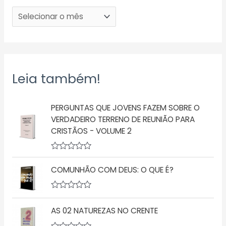
Leia também!
PERGUNTAS QUE JOVENS FAZEM SOBRE O
VERDADEIRO TERRENO DE REUNIÃO PARA
CRISTÃOS - VOLUME 2
A
v
COMUNHÃO COM DEUS: O QUE É?
a
l
i
a
A
ç
v
AS 02 NATUREZAS NO CRENTE
ã
a
o
l
0