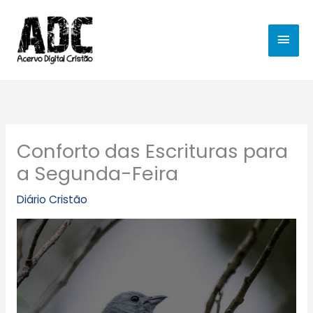
Ir
MEN
para
o
PRIN
conteúdo
Conforto das Escrituras para
a Segunda-Feira
Diário Cristão