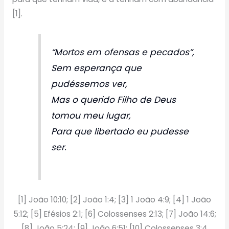
[1].
“Mortos em ofensas e pecados”,
Sem esperança que
pudéssemos ver,
Mas o querido Filho de Deus
tomou meu lugar,
Para que libertado eu pudesse
ser.
[1] João 10:10; [2] João 1:4; [3] 1 João 4:9; [4] 1 João
5:12; [5] Efésios 2:1; [6] Colossenses 2:13; [7] João 14:6;
[8] João 5:24; [9] João 6:51; [10] Colossenses 3:4