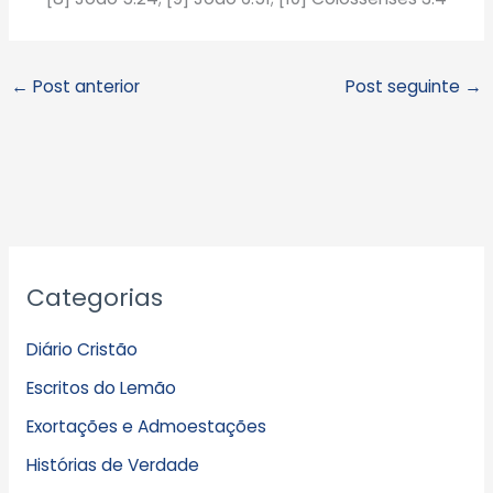
←
Post anterior
Post seguinte
→
A
Categorias
r
q
Diário Cristão
u
Escritos do Lemão
i
Exortações e Admoestações
v
Histórias de Verdade
o