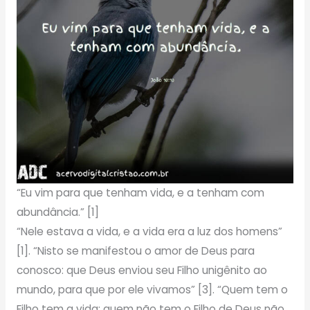
“Eu vim para que tenham vida, e a tenham com
abundância.” [1]
“Nele estava a vida, e a vida era a luz dos homens”
[1]. “Nisto se manifestou o amor de Deus para
conosco: que Deus enviou seu Filho unigênito ao
mundo, para que por ele vivamos” [3]. “Quem tem o
Filho tem a vida; quem não tem o Filho de Deus não