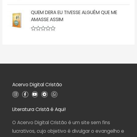
a
A
e
ç
v
5
ã
QUEM DERA EU TIVESSE ALGUÉM QUE ME
a
o
l
AMASSE ASSIM
0
i
d
a
e
ç
5
A
ã
v
o
a
0
l
d
i
e
a
5
ç
ã
o
0
d
Acervo Digital Cristão
e
5
I
F
Y
T
W
n
a
o
e
h
s
c
u
l
a
t
e
t
e
t
a
b
u
g
s
Literatura Cristã é Aqui!
g
o
b
r
a
r
o
e
a
p
a
k
m
p
O Acervo Digital Cristão é um site sem fins
m
-
f
lucrativos, cujo objetivo é divulgar o evangelho e