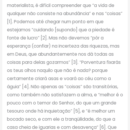
materialista, é difícil compreender que “a vida de
qualquer não consiste na abundância” e nas “coisas”
[1]. Podemos até chegar num ponto em que
estejamos “cuidando [supondo] que a piedade é
fonte de lucro” [2]. Mas não devemos “pôr a
esperança (confiar) na incerteza das riquezas, mas
em Deus, que abundantemente nos dá todas as
coisas para delas gozarmos” [3]. “Porventura fixarás
os teus olhos naquilo que não é nada? porque
certamente criará asas e voará ao céu como a
águia” [4]. Não apenas as “coisas” são transitórias,
como também não satisfazem a alma, e “melhor é o
pouco com o temor do Senhor, do que um grande
tesouro onde há inquietação” [5], e “é melhor um
bocado seco, e com ele a tranqüilidade, do que a
casa cheia de iguarias e com desavença” [6]. Que