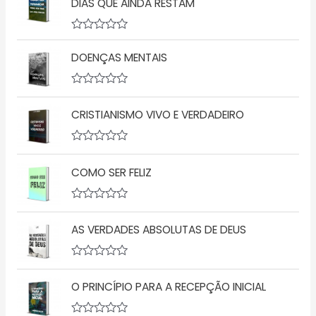
DIAS QUE AINDA RESTAM
A
v
DOENÇAS MENTAIS
a
l
i
a
A
ç
v
CRISTIANISMO VIVO E VERDADEIRO
ã
a
o
l
0
i
d
a
A
e
ç
v
5
ã
COMO SER FELIZ
a
o
l
0
i
d
a
A
e
ç
v
5
ã
AS VERDADES ABSOLUTAS DE DEUS
a
o
l
0
i
d
a
A
e
ç
v
5
ã
O PRINCÍPIO PARA A RECEPÇÃO INICIAL
a
o
l
0
i
d