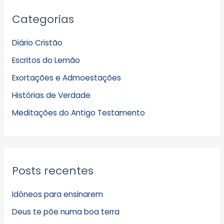
A
Categorias
r
q
Diário Cristão
u
Escritos do Lemão
i
Exortações e Admoestações
v
Histórias de Verdade
o
s
Meditações do Antigo Testamento
Posts recentes
Idôneos para ensinarem
Deus te põe numa boa terra