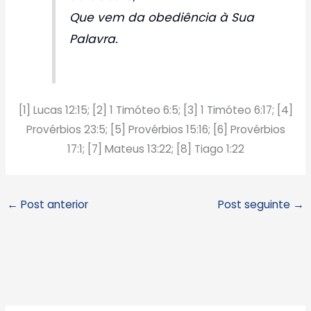
Que vem da obediência à Sua
Palavra.
[1] Lucas 12:15; [2] 1 Timóteo 6:5; [3] 1 Timóteo 6:17; [4]
Provérbios 23:5; [5] Provérbios 15:16; [6] Provérbios
17:1; [7] Mateus 13:22; [8] Tiago 1:22
←
Post anterior
Post seguinte
→