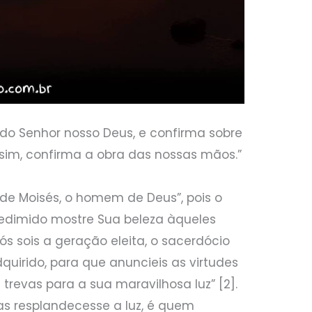
 do Senhor nosso Deus, e confirma sobre
sim, confirma a obra das nossas mãos.”
de Moisés, o homem de Deus”, pois o
redimido mostre Sua beleza àqueles
ós sois a geração eleita, o sacerdócio
dquirido, para que anuncieis as virtudes
revas para a sua maravilhosa luz” [2].
as resplandecesse a luz, é quem