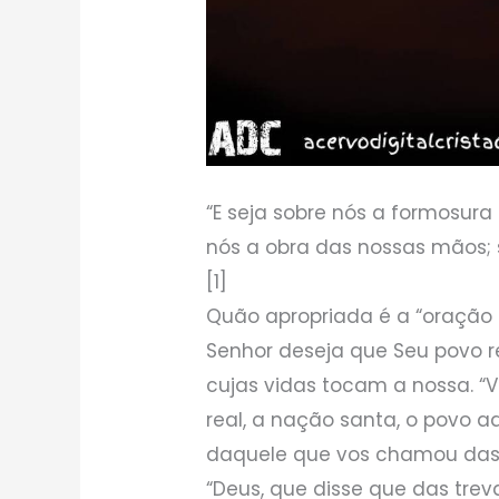
“E seja sobre nós a formosura
nós a obra das nossas mãos; 
[1]
Quão apropriada é a “oração 
Senhor deseja que Seu povo 
cujas vidas tocam a nossa. “V
real, a nação santa, o povo a
daquele que vos chamou das t
“Deus, que disse que das trev