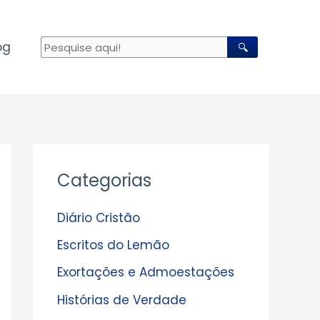
og
🔍
A
Categorias
r
q
Diário Cristão
u
Escritos do Lemão
i
Exortações e Admoestações
v
Histórias de Verdade
o