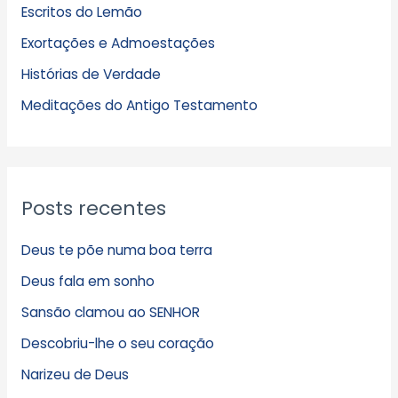
Escritos do Lemão
i
Exortações e Admoestações
v
Histórias de Verdade
o
s
Meditações do Antigo Testamento
Posts recentes
Deus te põe numa boa terra
Deus fala em sonho
Sansão clamou ao SENHOR
Descobriu-lhe o seu coração
Narizeu de Deus