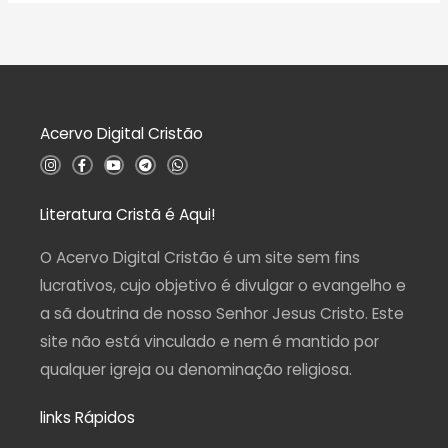
o
l
0
i
d
a
e
ç
5
ã
o
0
d
Acervo Digital Cristão
e
5
I
F
Y
T
W
n
a
o
e
h
s
c
u
l
a
t
e
t
e
t
a
b
u
g
s
Literatura Cristã é Aqui!
g
o
b
r
a
r
o
e
a
p
a
k
m
p
O Acervo Digital Cristão é um site sem fins
m
-
f
lucrativos, cujo objetivo é divulgar o evangelho e
a sã doutrina de nosso Senhor Jesus Cristo. Este
site não está vinculado e nem é mantido por
qualquer igreja ou denominação religiosa.
links Rápidos