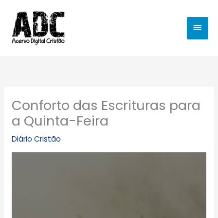
Ir
MEN
para
o
PRIN
conteúdo
Conforto das Escrituras para
a Quinta-Feira
Diário Cristão