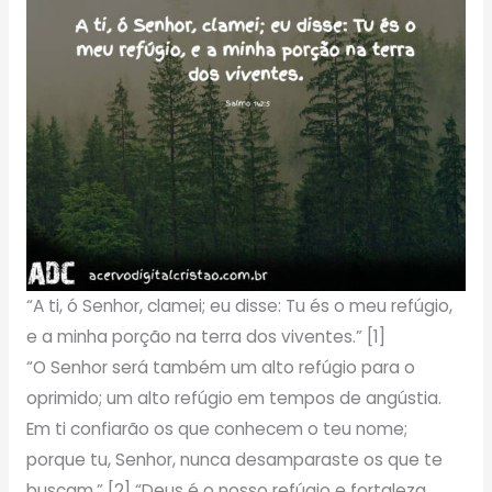
“A ti, ó Senhor, clamei; eu disse: Tu és o meu refúgio,
e a minha porção na terra dos viventes.” [1]
“O Senhor será também um alto refúgio para o
oprimido; um alto refúgio em tempos de angústia.
Em ti confiarão os que conhecem o teu nome;
porque tu, Senhor, nunca desamparaste os que te
buscam.” [2] “Deus é o nosso refúgio e fortaleza,