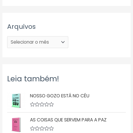
Arquivos
Leia também!
NOSSO GOZO ESTÁ NO CÉU
A
v
AS COISAS QUE SERVEM PARA A PAZ
a
l
i