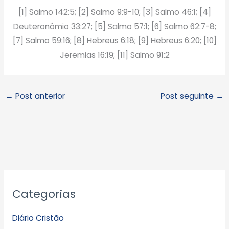
[1] Salmo 142:5; [2] Salmo 9:9-10; [3] Salmo 46:1; [4]
Deuteronômio 33:27; [5] Salmo 57:1; [6] Salmo 62:7-8;
[7] Salmo 59:16; [8] Hebreus 6:18; [9] Hebreus 6:20; [10]
Jeremias 16:19; [11] Salmo 91:2
←
Post anterior
Post seguinte
→
A
Categorias
r
q
Diário Cristão
u