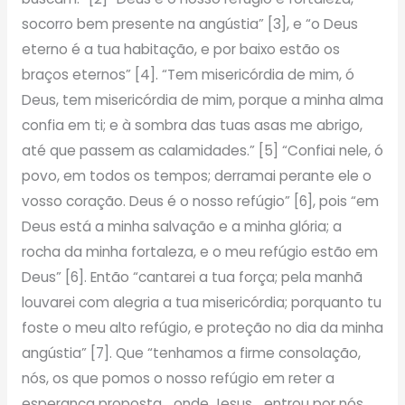
socorro bem presente na angústia” [3], e “o Deus
eterno é a tua habitação, e por baixo estão os
braços eternos” [4]. “Tem misericórdia de mim, ó
Deus, tem misericórdia de mim, porque a minha alma
confia em ti; e à sombra das tuas asas me abrigo,
até que passem as calamidades.” [5] “Confiai nele, ó
povo, em todos os tempos; derramai perante ele o
vosso coração. Deus é o nosso refúgio” [6], pois “em
Deus está a minha salvação e a minha glória; a
rocha da minha fortaleza, e o meu refúgio estão em
Deus” [6]. Então “cantarei a tua força; pela manhã
louvarei com alegria a tua misericórdia; porquanto tu
foste o meu alto refúgio, e proteção no dia da minha
angústia” [7]. Que “tenhamos a firme consolação,
nós, os que pomos o nosso refúgio em reter a
esperança proposta… onde Jesus… entrou por nós,