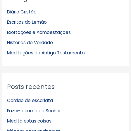
q
Diário Cristão
u
Escritos do Lemão
i
Exortações e Admoestações
v
Histórias de Verdade
o
s
Meditações do Antigo Testamento
Posts recentes
Cordão de escarlata
Fazei-o como ao Senhor
Medita estas coisas