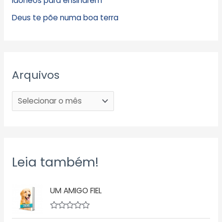
Idôneos para ensinarem
Deus te põe numa boa terra
Arquivos
Leia também!
UM AMIGO FIEL
A