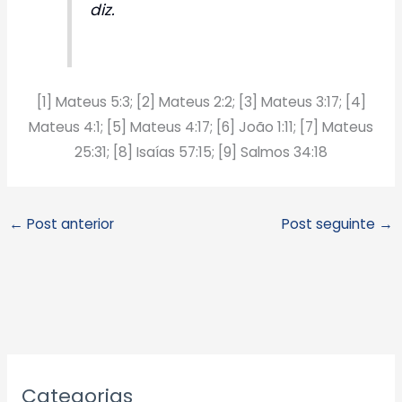
diz.
[1] Mateus 5:3; [2] Mateus 2:2; [3] Mateus 3:17; [4]
Mateus 4:1; [5] Mateus 4:17; [6] João 1:11; [7] Mateus
25:31; [8] Isaías 57:15; [9] Salmos 34:18
←
Post anterior
Post seguinte
→
A
Categorias
r