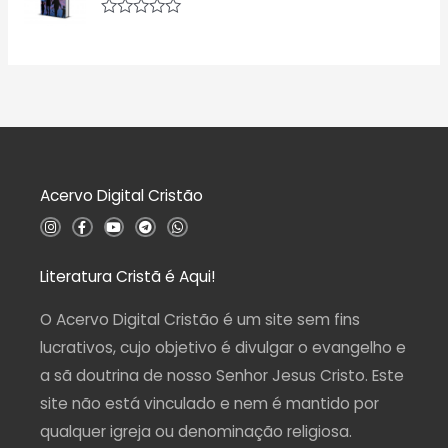
0
i
d
a
A
e
ç
v
5
ã
a
o
l
0
i
d
a
e
ç
5
ã
o
0
d
Acervo Digital Cristão
e
5
I
F
Y
T
W
n
a
o
e
h
s
c
u
l
a
t
e
t
e
t
a
b
u
g
s
Literatura Cristã é Aqui!
g
o
b
r
a
r
o
e
a
p
a
k
m
p
O Acervo Digital Cristão é um site sem fins
m
-
f
lucrativos, cujo objetivo é divulgar o evangelho e
a sã doutrina de nosso Senhor Jesus Cristo. Este
site não está vinculado e nem é mantido por
qualquer igreja ou denominação religiosa.