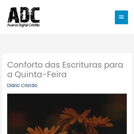
Ir
MEN
para
o
PRIN
conteúdo
Conforto das Escrituras para
a Quinta-Feira
Diário Cristão