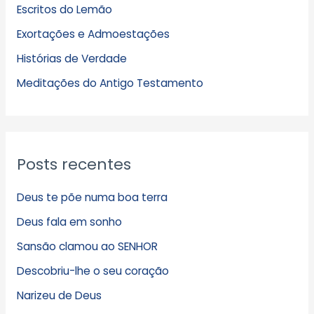
Escritos do Lemão
i
Exortações e Admoestações
v
Histórias de Verdade
o
s
Meditações do Antigo Testamento
Posts recentes
Deus te põe numa boa terra
Deus fala em sonho
Sansão clamou ao SENHOR
Descobriu-lhe o seu coração
Narizeu de Deus