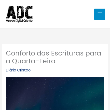
Ir
MEN
para
o
PRIN
conteúdo
Conforto das Escrituras para
a Quarta-Feira
Diário Cristão