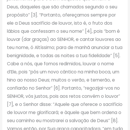
Deus, daqueles que são chamados segundo o seu
propósito” [3]. “Portanto, ofereçamos sempre por
ele a Deus sacrifício de louvor, isto é, o fruto dos
lábios que confessam o seu nome” [4], pois “bom é
louvar (dar graças) ao SENHOR, e cantar louvores ao
teu nome, ó Altíssimo; para de manhã anunciar a tua
benignidade, e todas as noites a tua fidelidade” [5].
Cabe a nós, que fomos redimidos, louvar o nome
d’Ele, pois “pôs um novo cântico na minha boca, um
hino ao nosso Deus; muitos o verão, e temerão, e
confiarão no Senhor” [6]. Portanto, “regozijai-vos no
SENHOR, vós justos, pois aos retos convém o louvor”
[7], e o Senhor disse: “Aquele que oferece o sacrifício
de louvor me glorificará; e àquele que bem ordena o
seu caminho eu mostrarei a salvação de Deus” [8].
Vamos então, por Sua graça capacitadora, “em tudo