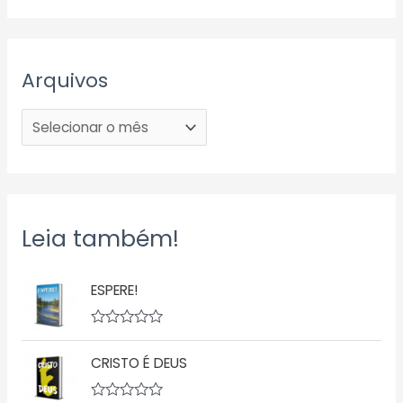
Arquivos
Leia também!
ESPERE!
A
v
CRISTO É DEUS
a
l
i