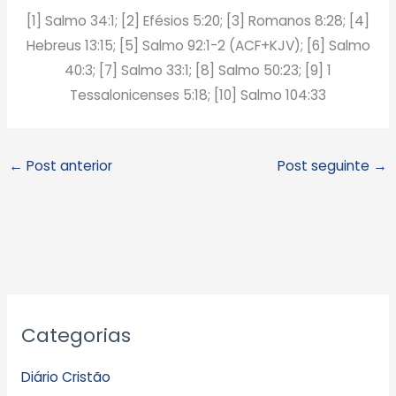
[1] Salmo 34:1; [2] Efésios 5:20; [3] Romanos 8:28; [4]
Hebreus 13:15; [5] Salmo 92:1-2 (ACF+KJV); [6] Salmo
40:3; [7] Salmo 33:1; [8] Salmo 50:23; [9] 1
Tessalonicenses 5:18; [10] Salmo 104:33
←
Post anterior
Post seguinte
→
A
Categorias
r
q
Diário Cristão
u