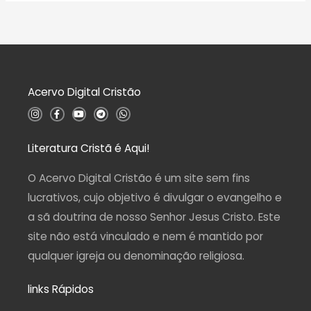
o
l
0
i
d
a
e
ç
5
ã
o
0
d
Acervo Digital Cristão
e
5
I
F
Y
T
W
n
a
o
e
h
s
c
u
l
a
t
e
t
e
t
a
b
u
g
s
Literatura Cristã é Aqui!
g
o
b
r
a
r
o
e
a
p
a
k
m
p
O Acervo Digital Cristão é um site sem fins
m
-
f
lucrativos, cujo objetivo é divulgar o evangelho e
a sã doutrina de nosso Senhor Jesus Cristo. Este
site não está vinculado e nem é mantido por
qualquer igreja ou denominação religiosa.
links Rápidos