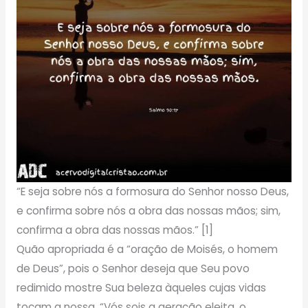
“E seja sobre nós a formosura do Senhor nosso Deus,
e confirma sobre nós a obra das nossas mãos; sim,
confirma a obra das nossas mãos.” [1]
Quão apropriada é a “oração de Moisés, o homem
de Deus”, pois o Senhor deseja que Seu povo
redimido mostre Sua beleza àqueles cujas vidas
tocam a nossa. “Vós sois a geração eleita, o