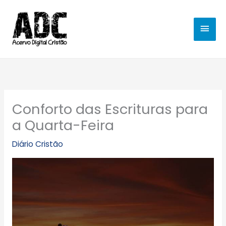
Ir
MEN
para
o
PRIN
conteúdo
Conforto das Escrituras para
a Quarta-Feira
Diário Cristão