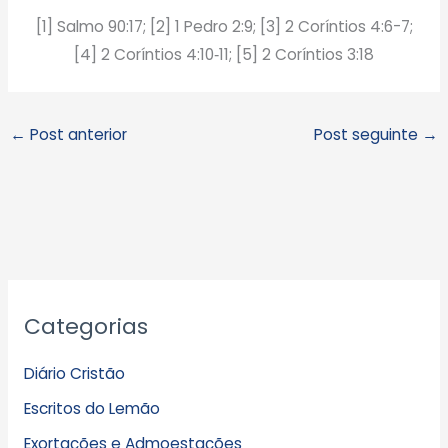
[1] Salmo 90:17; [2] 1 Pedro 2:9; [3] 2 Coríntios 4:6-7;
[4] 2 Coríntios 4:10‑11; [5] 2 Coríntios 3:18
←
Post anterior
Post seguinte
→
A
Categorias
r
q
Diário Cristão
u
Escritos do Lemão
i
Exortações e Admoestações