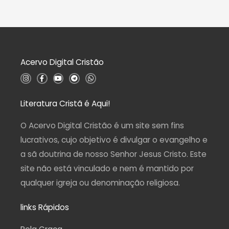
l
0
i
d
a
e
ç
5
ã
o
0
d
Acervo Digital Cristão
e
5
I
F
Y
T
W
n
a
o
e
h
s
c
u
l
a
t
e
t
e
t
a
b
u
g
s
Literatura Cristã é Aqui!
g
o
b
r
a
r
o
e
a
p
a
k
m
p
O Acervo Digital Cristão é um site sem fins
m
-
f
lucrativos, cujo objetivo é divulgar o evangelho e
a sã doutrina de nosso Senhor Jesus Cristo. Este
site não está vinculado e nem é mantido por
qualquer igreja ou denominação religiosa.
links Rápidos