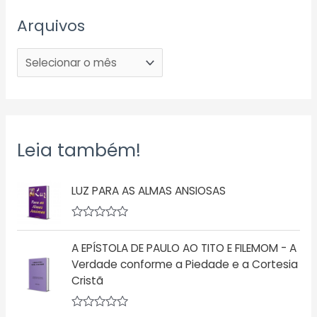
Arquivos
Leia também!
LUZ PARA AS ALMAS ANSIOSAS
A
v
A EPÍSTOLA DE PAULO AO TITO E FILEMOM - A
a
l
Verdade conforme a Piedade e a Cortesia
i
Cristã
a
ç
ã
o