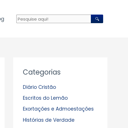
og
🔍
A
Categorias
r
q
Diário Cristão
u
Escritos do Lemão
i
Exortações e Admoestações
v
Histórias de Verdade
o