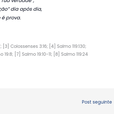
 Tua verdade”,
ão” dia após dia,
 é prova.
7; [3] Colossenses 3:16; [4] Salmo 119:130;
 19:8; [7] Salmo 19:10-11; [8] Salmo 119:24
Post seguinte