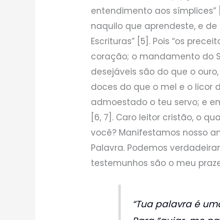
entendimento aos símplices” [
naquilo que aprendeste, e de
Escrituras” [5]. Pois “os prec
coração; o mandamento do Sen
desejáveis são do que o ouro,
doces do que o mel e o licor 
admoestado o teu servo; e e
[6, 7]. Caro leitor cristão, o 
você? Manifestamos nosso am
Palavra. Podemos verdadeiram
testemunhos são o meu prazer
“Tua palavra é u