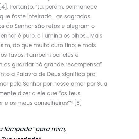
4]. Portanto, “tu, porém, permanece
 que foste inteirado… as sagradas
eitos do Senhor são retos e alegram o
hor é puro, e ilumina os olhos… Mais
 sim, do que muito ouro fino; e mais
dos favos. Também por eles é
m os guardar há grande recompensa”
quanto a Palavra de Deus significa pra
or pelo Senhor por nosso amor por Sua
ente dizer a ele que “os teus
 e os meus conselheiros”? [8]
ma lâmpada” para mim,