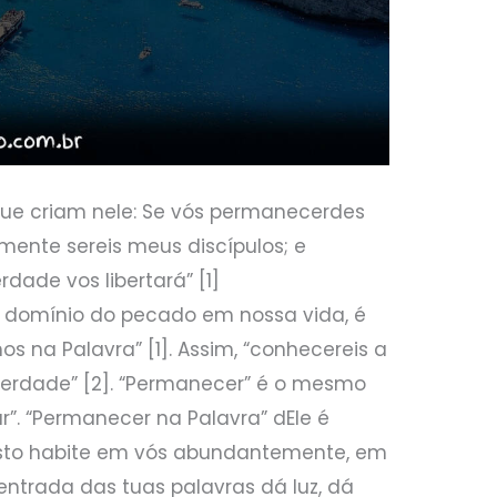
s que criam nele: Se vós permanecerdes
mente sereis meus discípulos; e
dade vos libertará” [1]
o domínio do pecado em nossa vida, é
 na Palavra” [1]. Assim, “conhecereis a
 verdade” [2]. “Permanecer” é o mesmo
uar”. “Permanecer na Palavra” dEle é
risto habite em vós abundantemente, em
 entrada das tuas palavras dá luz, dá