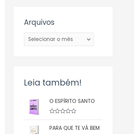
Arquivos
Leia também!
O ESPÍRITO SANTO
A
v
PARA QUE TE VÁ BEM
a
l