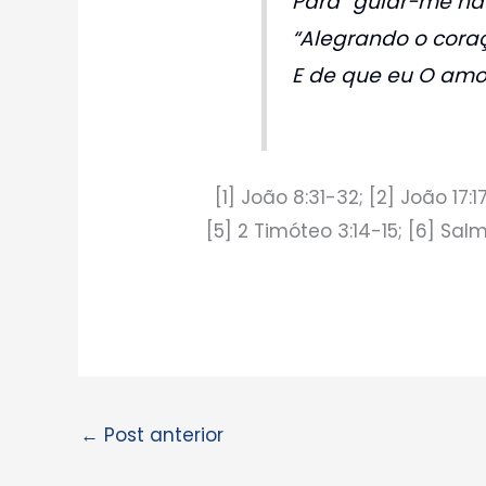
Para “guiar-me na
“Alegrando o coraç
E de que eu O amo
[1] João 8:31-32; [2] João 17:1
[5] 2 Timóteo 3:14-15; [6] Salmo
←
Post anterior