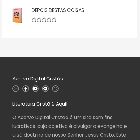
A
e
ç
v
5
ã
DEPOIS DESTAS COISAS
a
o
l
0
i
d
a
A
e
ç
v
5
ã
a
o
l
0
i
d
a
e
ç
5
ã
o
0
d
Acervo Digital Cristão
e
5
I
F
Y
T
W
n
a
o
e
h
s
c
u
l
a
t
e
t
e
t
a
b
u
g
s
Literatura Cristã é Aqui!
g
o
b
r
a
r
o
e
a
p
a
k
m
p
O Acervo Digital Cristão é um site sem fins
m
-
f
lucrativos, cujo objetivo é divulgar o evangelho e
a sã doutrina de nosso Senhor Jesus Cristo. Este