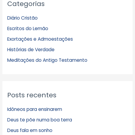
Categorias
r
q
Diário Cristão
u
Escritos do Lemão
i
Exortações e Admoestações
v
Histórias de Verdade
o
s
Meditações do Antigo Testamento
Posts recentes
Idôneos para ensinarem
Deus te põe numa boa terra
Deus fala em sonho