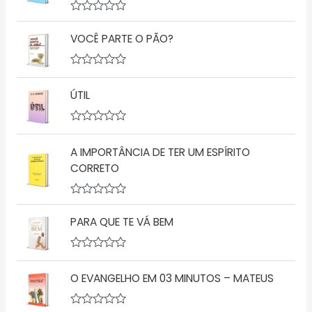
A
v
VOCÊ PARTE O PÃO?
a
l
i
a
A
ç
v
ÚTIL
ã
a
o
l
0
i
d
a
A
e
ç
v
5
ã
A IMPORTÂNCIA DE TER UM ESPÍRITO
a
o
l
CORRETO
0
i
d
a
e
ç
5
A
ã
v
o
PARA QUE TE VÁ BEM
a
0
l
d
i
e
a
5
A
ç
v
O EVANGELHO EM 03 MINUTOS – MATEUS
ã
a
o
l
0
i
d
a