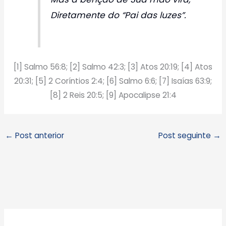
Diretamente do “Pai das luzes”.
[1] Salmo 56:8; [2] Salmo 42:3; [3] Atos 20:19; [4] Atos
20:31; [5] 2 Coríntios 2:4; [6] Salmo 6:6; [7] Isaías 63:9;
[8] 2 Reis 20:5; [9] Apocalipse 21:4
←
Post anterior
Post seguinte
→
A