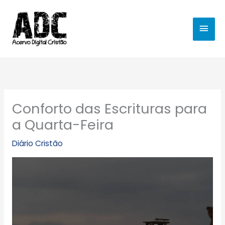
Ir
MEN
para
o
PRIN
conteúdo
Conforto das Escrituras para
a Quarta-Feira
Diário Cristão