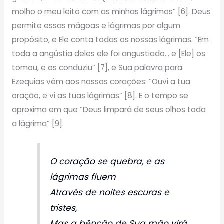
molho o meu leito com as minhas lágrimas” [6]. Deus
permite essas mágoas e lágrimas por algum
propósito, e Ele conta todas as nossas lágrimas. “Em
toda a angústia deles ele foi angustiado… e [Ele] os
tomou, e os conduziu” [7], e Sua palavra para
Ezequias vêm aos nossos corações: “Ouvi a tua
oração, e vi as tuas lágrimas” [8]. E o tempo se
aproxima em que “Deus limpará de seus olhos toda
a lágrima” [9].
O coração se quebra, e as
lágrimas fluem
Através de noites escuras e
tristes,
Mas a bênção de Sua mão virá,