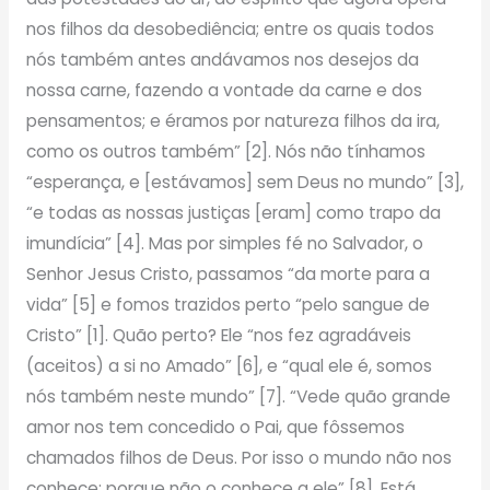
nos filhos da desobediência; entre os quais todos
nós também antes andávamos nos desejos da
nossa carne, fazendo a vontade da carne e dos
pensamentos; e éramos por natureza filhos da ira,
como os outros também” [2]. Nós não tínhamos
“esperança, e [estávamos] sem Deus no mundo” [3],
“e todas as nossas justiças [eram] como trapo da
imundícia” [4]. Mas por simples fé no Salvador, o
Senhor Jesus Cristo, passamos “da morte para a
vida” [5] e fomos trazidos perto “pelo sangue de
Cristo” [1]. Quão perto? Ele “nos fez agradáveis
(aceitos) a si no Amado” [6], e “qual ele é, somos
nós também neste mundo” [7]. “Vede quão grande
amor nos tem concedido o Pai, que fôssemos
chamados filhos de Deus. Por isso o mundo não nos
conhece; porque não o conhece a ele” [8]. Está