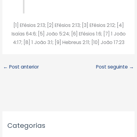
[1] Efésios 2:13; [2] Efésios 2:13; [3] Efésios 2:12; [4]
Isaías 64:6; [5] João 5:24; [6] Efésios 1:6; [7] 1 João
4:17; [8] 1 João 3:1; [9] Hebreus 2:11; [10] João 17:23
←
Post anterior
Post seguinte
→
A
Categorias
r
q