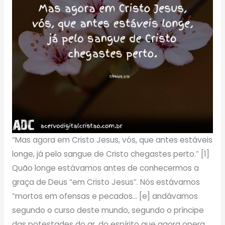
“Mas agora em Cristo Jesus, vós, que antes estáveis
longe, já pelo sangue de Cristo chegastes perto.” [1]
Quão longe estávamos antes de conhecermos a
graça de Deus “em Cristo Jesus”. Nós estávamos
“mortos em ofensas e pecados… [e] andávamos
segundo o curso deste mundo, segundo o príncipe
das potestades do ar, do espírito que agora opera