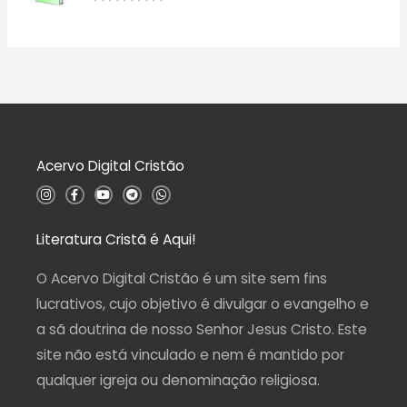
d
a
A
e
ç
v
5
ã
a
o
l
0
i
d
a
e
ç
5
ã
o
0
d
Acervo Digital Cristão
e
5
I
F
Y
T
W
n
a
o
e
h
s
c
u
l
a
t
e
t
e
t
a
b
u
g
s
Literatura Cristã é Aqui!
g
o
b
r
a
r
o
e
a
p
a
k
m
p
O Acervo Digital Cristão é um site sem fins
m
-
f
lucrativos, cujo objetivo é divulgar o evangelho e
a sã doutrina de nosso Senhor Jesus Cristo. Este
site não está vinculado e nem é mantido por
qualquer igreja ou denominação religiosa.