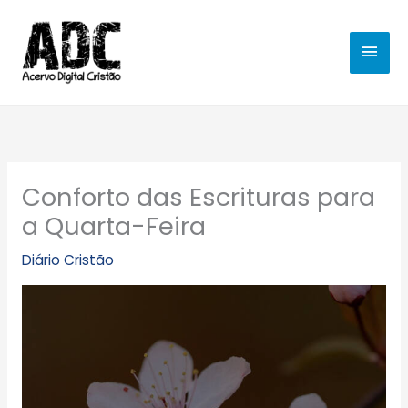
Ir
MEN
para
o
PRIN
conteúdo
Conforto das Escrituras para
a Quarta-Feira
Diário Cristão