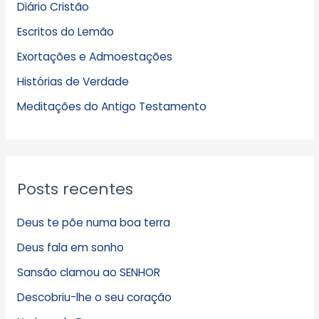
Diário Cristão
u
Escritos do Lemão
i
Exortações e Admoestações
v
Histórias de Verdade
o
s
Meditações do Antigo Testamento
Posts recentes
Deus te põe numa boa terra
Deus fala em sonho
Sansão clamou ao SENHOR
Descobriu-lhe o seu coração