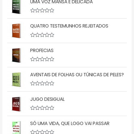
UMA VOZ MANSA E DELICADA
a
l
i
a
A
ç
v
QUATRO TESTEMUNHOS REJEITADOS
ã
a
o
l
0
i
d
a
A
e
ç
v
5
ã
PROFECIAS
a
o
l
0
i
d
a
A
e
ç
v
5
ã
AVENTAIS DE FOLHAS OU TÚNICAS DE PELES?
a
o
l
0
i
d
a
A
e
ç
v
5
ã
JUGO DESIGUAL
a
o
l
0
i
d
a
A
e
ç
v
5
ã
SÓ UMA VIDA, QUE LOGO VAI PASSAR
a
o
l
0
i