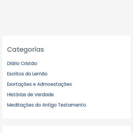
A
Categorias
r
q
Diário Cristão
u
Escritos do Lemão
i
Exortações e Admoestações
v
Histórias de Verdade
o
s
Meditações do Antigo Testamento