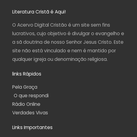
s
c
u
l
a
t
e
t
e
t
a
b
u
g
s
Literatura Cristã é Aqui!
g
o
b
r
a
r
o
e
a
p
a
k
m
p
O Acervo Digital Cristão é um site sem fins
m
-
f
lucrativos, cujo objetivo é divulgar o evangelho e
a sã doutrina de nosso Senhor Jesus Cristo. Este
site não está vinculado e nem é mantido por
qualquer igreja ou denominação religiosa.
links Rápidos
Pela Graça
O que respondi
Rádio Online
Verdades Vivas
Links Importantes