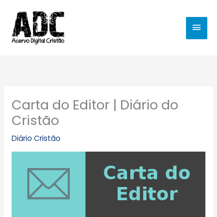
Ir
MEN
para
o
PRIN
conteúdo
Carta do Editor | Diário do
Cristão
Diário Cristão