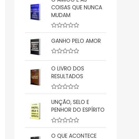
a
COISAS QUE NUNCA
l
i
MUDAM
a
ç
ã
A
o
v
0
GANHO PELO AMOR
a
d
l
e
i
5
A
a
v
ç
O LIVRO DOS
a
ã
l
o
RESULTADOS
i
0
a
d
ç
e
A
ã
5
v
o
UNÇÃO, SELO E
a
0
PENHOR DO ESPÍRITO
l
d
i
e
a
5
ç
A
ã
v
O QUE ACONTECE
o
a