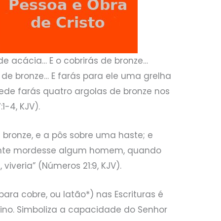
de acácia… E o cobrirás de bronze…
s de bronze… E farás para ele uma grelha
rede farás quatro argolas de bronze nos
1-4, KJV).
 bronze, e a pôs sobre uma haste; e
ente mordesse algum homem, quando
 viveria” (Números 21:9, KJV).
ra cobre, ou latão*) nas Escrituras é
ino. Simboliza a capacidade do Senhor