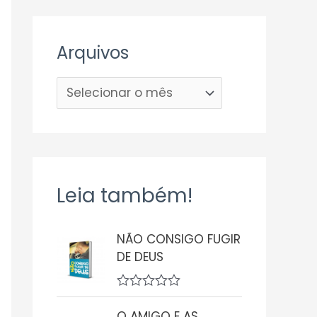
Arquivos
Leia também!
NÃO CONSIGO FUGIR
DE DEUS
A
v
O AMIGO E AS