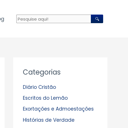
og
🔍
A
Categorias
r
q
Diário Cristão
u
Escritos do Lemão
i
Exortações e Admoestações
v
Histórias de Verdade
o