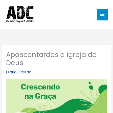
Ir
MEN
para
o
PRIN
conteúdo
Apascentardes a igreja de
Deus
Diário Cristão