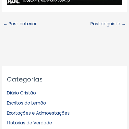
←
Post anterior
Post seguinte
→
A
Categorias
r
q
Diário Cristão
u
Escritos do Lemão
i
Exortações e Admoestações
v
Histórias de Verdade
o