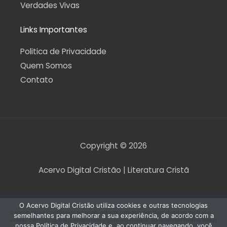
Verdades Vivas
Links Importantes
Politica de Privacidade
Quem Somos
Contato
Copyright © 2026
Acervo Digital Cristão | Literatura Cristã
O Acervo Digital Cristão utiliza cookies e outras tecnologias
O Acervo Digital Cristão tem envidado esforços para que nenhum direito autoral seja
semelhantes para melhorar a sua experiência, de acordo com a
violado. Contudo, caso seja encontrado algum arquivo que, por qualquer motivo, esteja
nossa Política de Privacidade e, ao continuar navegando, você