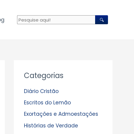
og
🔍
A
Categorias
r
q
Diário Cristão
u
Escritos do Lemão
i
Exortações e Admoestações
v
Histórias de Verdade
o