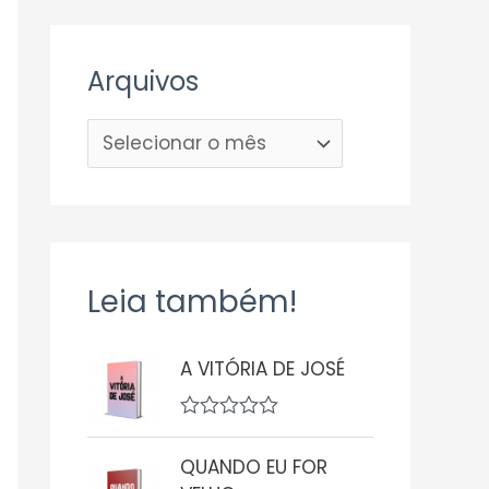
Arquivos
Leia também!
A VITÓRIA DE JOSÉ
A
v
QUANDO EU FOR
a
l