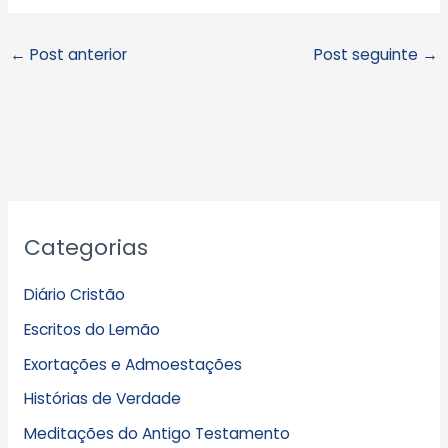
←
Post anterior
Post seguinte
→
A
Categorias
r
q
Diário Cristão
u
Escritos do Lemão
i
Exortações e Admoestações
v
Histórias de Verdade
o
s
Meditações do Antigo Testamento