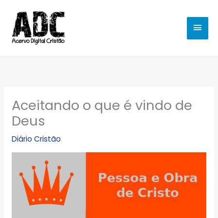
Ir
MEN
para
o
PRIN
conteúdo
Aceitando o que é vindo de
Deus
Diário Cristão