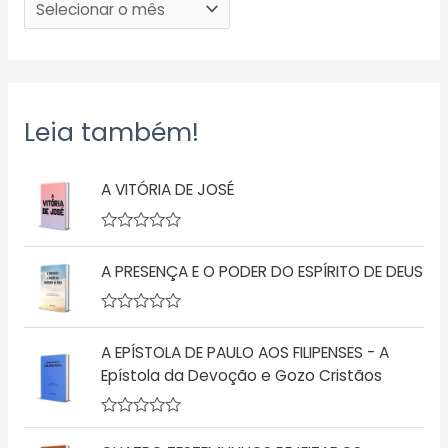
Leia também!
A VITÓRIA DE JOSÉ
A
v
A PRESENÇA E O PODER DO ESPÍRITO DE DEUS
a
l
i
a
A
ç
v
ã
A EPÍSTOLA DE PAULO AOS FILIPENSES - A
a
o
l
Epístola da Devoção e Gozo Cristãos
0
i
d
a
e
ç
5
A
ã
v
o