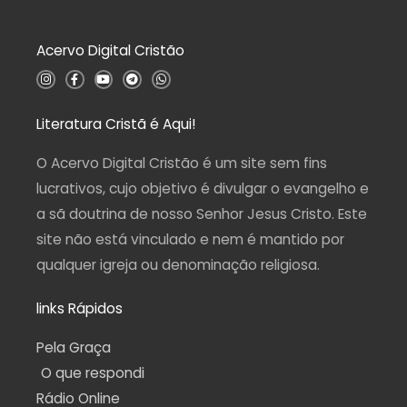
o
0
d
Acervo Digital Cristão
e
5
I
F
Y
T
W
n
a
o
e
h
s
c
u
l
a
t
e
t
e
t
a
b
u
g
s
Literatura Cristã é Aqui!
g
o
b
r
a
r
o
e
a
p
a
k
m
p
O Acervo Digital Cristão é um site sem fins
m
-
f
lucrativos, cujo objetivo é divulgar o evangelho e
a sã doutrina de nosso Senhor Jesus Cristo. Este
site não está vinculado e nem é mantido por
qualquer igreja ou denominação religiosa.
links Rápidos
Pela Graça
O que respondi
Rádio Online