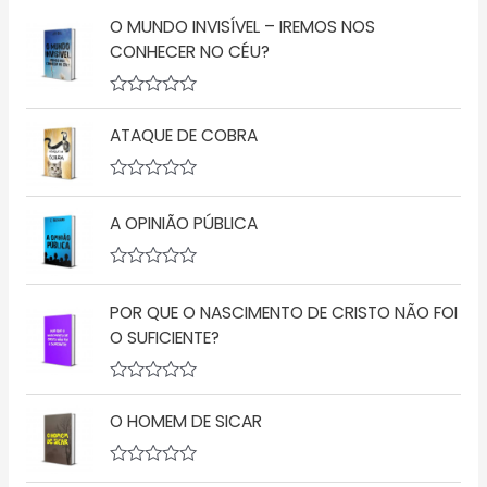
O MUNDO INVISÍVEL – IREMOS NOS
CONHECER NO CÉU?
A
v
ATAQUE DE COBRA
a
l
i
a
A
ç
v
A OPINIÃO PÚBLICA
ã
a
o
l
0
i
d
a
A
e
ç
v
5
ã
POR QUE O NASCIMENTO DE CRISTO NÃO FOI
a
o
l
O SUFICIENTE?
0
i
d
a
e
ç
5
A
ã
v
o
O HOMEM DE SICAR
a
0
l
d
i
e
a
5
A