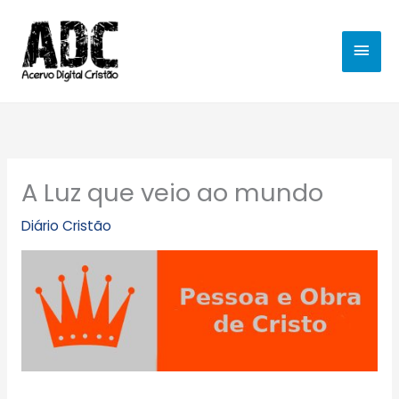
Ir
MEN
para
o
PRIN
conteúdo
A Luz que veio ao mundo
Diário Cristão