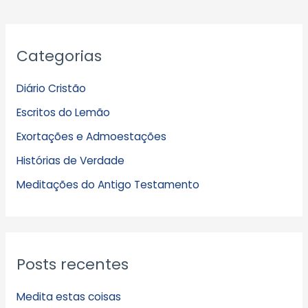
A
Categorias
r
q
Diário Cristão
u
Escritos do Lemão
i
Exortações e Admoestações
v
Histórias de Verdade
o
s
Meditações do Antigo Testamento
Posts recentes
Medita estas coisas