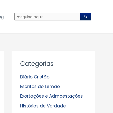
og
🔍
A
Categorias
r
q
Diário Cristão
u
Escritos do Lemão
i
Exortações e Admoestações
v
Histórias de Verdade
o