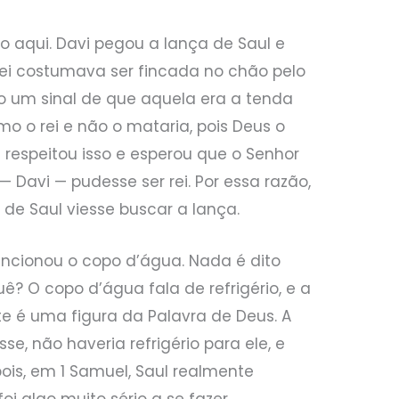
vo aqui. Davi pegou a lança de Saul e
rei costumava ser fincada no chão pelo
o um sinal de que aquela era a tenda
mo o rei e não o mataria, pois Deus o
i respeitou isso e esperou que o Senhor
 Davi — pudesse ser rei. Por essa razão,
de Saul viesse buscar a lança.
cionou o copo d’água. Nada é dito
uê? O copo d’água fala de refrigério, e a
e é uma figura da Palavra de Deus. A
e, não haveria refrigério para ele, e
pois, em 1 Samuel, Saul realmente
foi algo muito sério a se fazer.