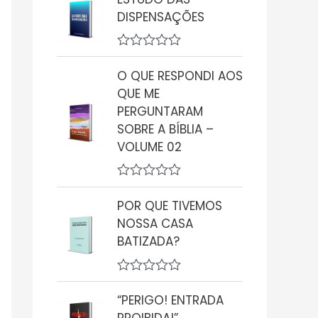
a
DISPENSAÇÕES
l
i
a
ç
A
ã
v
O QUE RESPONDI AOS
o
a
0
QUE ME
l
d
i
PERGUNTARAM
e
a
5
SOBRE A BÍBLIA –
ç
ã
VOLUME 02
o
0
d
A
e
v
5
POR QUE TIVEMOS
a
NOSSA CASA
l
i
BATIZADA?
a
ç
ã
A
o
v
0
“PERIGO! ENTRADA
a
d