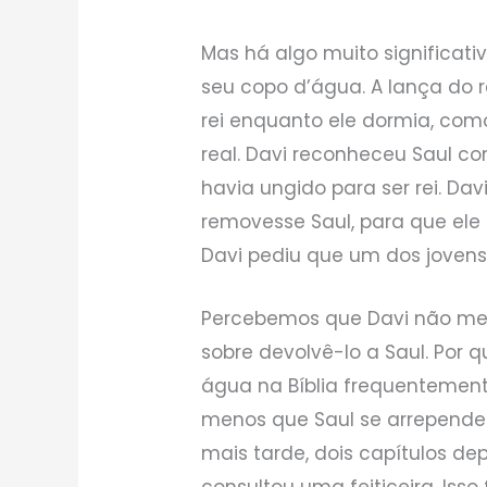
Mas há algo muito significati
seu copo d’água. A lança do 
rei enquanto ele dormia, com
real. Davi reconheceu Saul co
havia ungido para ser rei. Dav
removesse Saul, para que ele —
Davi pediu que um dos jovens 
Percebemos que Davi não men
sobre devolvê-lo a Saul. Por q
água na Bíblia frequentement
menos que Saul se arrependess
mais tarde, dois capítulos de
consultou uma feiticeira. Isso 