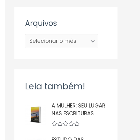
Arquivos
Leia também!
A MULHER: SEU LUGAR
NAS ESCRITURAS
A
v
ESTUDO DAS