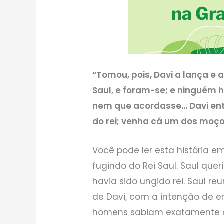
“Tomou, pois, Davi a lança e 
Saul, e foram-se; e ninguém h
nem que acordasse… Davi entã
do rei; venha cá um dos moços
Você pode ler esta história e
fugindo do Rei Saul. Saul que
havia sido ungido rei. Saul r
de Davi, com a intenção de e
homens sabiam exatamente o