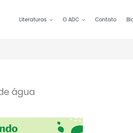
Literaturas
O ADC
Contato
Bl
 de água