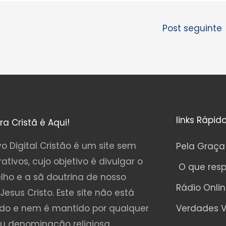
Post seguinte
links Rápid
ura Cristã é Aqui!
o Digital Cristão é um site sem
Pela Graça
rativos, cujo objetivo é divulgar o
O que res
lho e a sã doutrina de nosso
Rádio Onli
Jesus Cristo. Este site não está
ado e nem é mantido por qualquer
Verdades V
ou denominação religiosa.