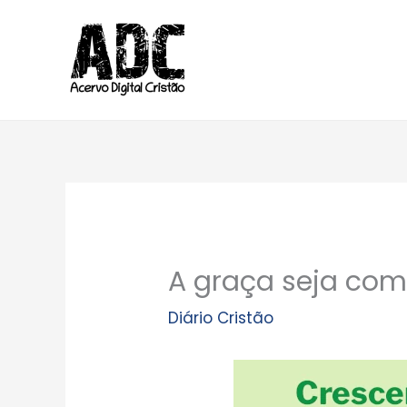
Ir
para
o
conteúdo
A graça seja com 
Diário Cristão