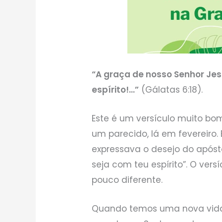
“A graça de nosso Senhor Jesu
espírito!…”
(Gálatas 6:18).
Este é um versículo muito bo
um parecido, lá em fevereiro. 
expressava o desejo do apósto
seja com teu espírito”. O ver
pouco diferente.
Quando temos uma nova vida