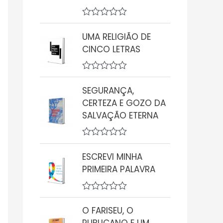
A
v
UMA RELIGIÃO DE
a
CINCO LETRAS
l
i
a
ç
A
ã
v
SEGURANÇA,
o
a
0
CERTEZA E GOZO DA
l
d
i
SALVAÇÃO ETERNA
e
a
5
ç
ã
A
o
v
0
ESCREVI MINHA
a
d
PRIMEIRA PALAVRA
l
e
i
5
a
ç
A
ã
v
O FARISEU, O
o
a
0