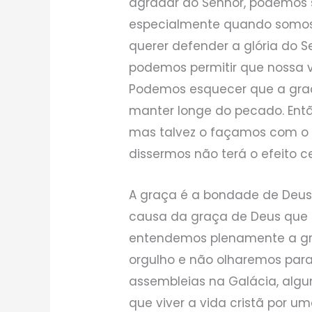
agradar ao Senhor, podemos s
especialmente quando somos 
querer defender a glória do S
podemos permitir que nossa 
Podemos esquecer que a graç
manter longe do pecado. Entã
mas talvez o façamos com o es
dissermos não terá o efeito ce
A graça é a bondade de Deus
causa da graça de Deus que 
entendemos plenamente a gr
orgulho e não olharemos para
assembleias na Galácia, alg
que viver a vida cristã por um