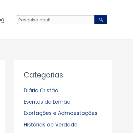
og
🔍
A
Categorias
r
q
Diário Cristão
u
Escritos do Lemão
i
Exortações e Admoestações
v
Histórias de Verdade
o