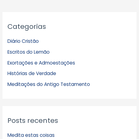
A
Categorias
r
q
Diário Cristão
u
Escritos do Lemão
i
Exortações e Admoestações
v
Histórias de Verdade
o
s
Meditações do Antigo Testamento
Posts recentes
Medita estas coisas