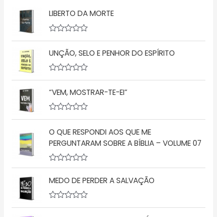
LIBERTO DA MORTE
A
v
UNÇÃO, SELO E PENHOR DO ESPÍRITO
a
l
i
a
A
ç
v
ã
“VEM, MOSTRAR-TE-EI”
a
o
l
0
i
d
a
A
e
ç
v
5
ã
O QUE RESPONDI AOS QUE ME
a
o
l
PERGUNTARAM SOBRE A BÍBLIA – VOLUME 07
0
i
d
a
e
ç
5
A
ã
v
o
MEDO DE PERDER A SALVAÇÃO
a
0
l
d
i
e
a
5
A
ç
v