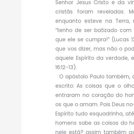
Senhor Jesus Cristo e da v
cristãs foram reveladas. M
enquanto esteve na Terra, 
“tenho de ser batizado com
que ele se cumpra!” (Lucas 1
que vos dizer, mas não o pod
aquele Espírito da verdade, 
16:12-13).
O apóstolo Paulo também, ci
escrito: As coisas que o olh
entraram no coração do ho
os que o amam. Pois Deus no-l
Espírito tudo esquadrinha, at
homens sabe as coisas do h
nele está? assim também as