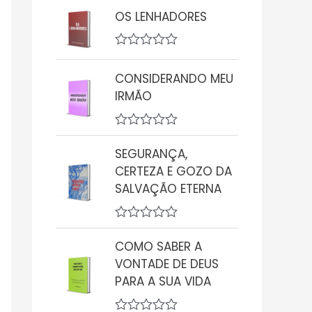
v
OS LENHADORES
a
l
i
A
a
v
ç
CONSIDERANDO MEU
a
ã
l
o
IRMÃO
i
0
a
d
ç
e
A
ã
5
v
o
SEGURANÇA,
a
0
CERTEZA E GOZO DA
l
d
i
SALVAÇÃO ETERNA
e
a
5
ç
ã
A
o
v
0
COMO SABER A
a
d
VONTADE DE DEUS
l
e
i
5
PARA A SUA VIDA
a
ç
ã