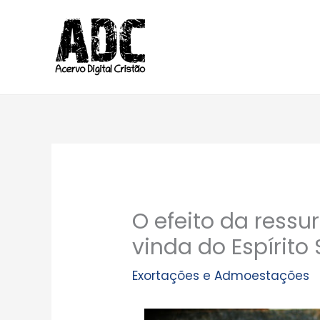
Ir
para
o
conteúdo
O efeito da ressur
vinda do Espírito
Exortações e Admoestações