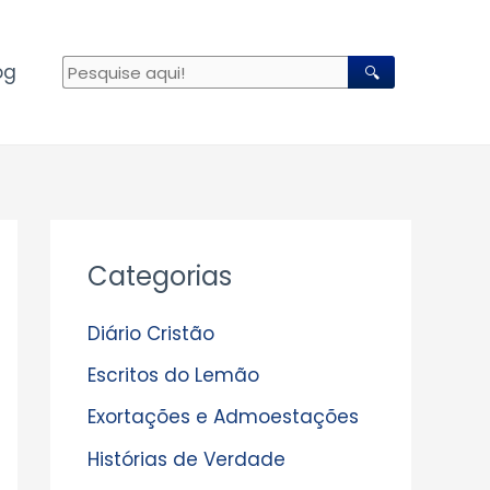
og
🔍
A
Categorias
r
q
Diário Cristão
u
Escritos do Lemão
i
Exortações e Admoestações
v
Histórias de Verdade
o