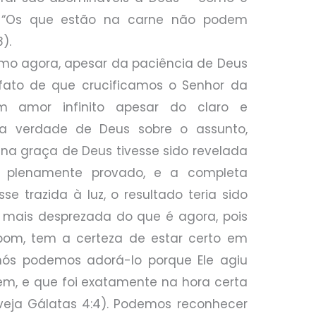
o: “Os que estão na carne não podem
8).
mo agora, apesar da paciência de Deus
ato de que crucificamos o Senhor da
m amor infinito apesar do claro e
da verdade de Deus sobre o assunto,
lena graça de Deus tivesse sido revelada
 plenamente provado, e a completa
e trazida à luz, o resultado teria sido
o mais desprezada do que é agora, pois
 bom, tem a certeza de estar certo em
nós podemos adorá-lo porque Ele agiu
em, e que foi exatamente na hora certa
(veja Gálatas 4:4). Podemos reconhecer