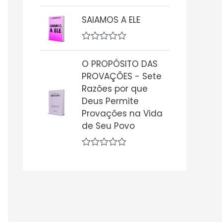
A
o
v
0
SAIAMOS A ELE
a
d
l
e
i
5
A
a
v
ç
O PROPÓSITO DAS
a
ã
l
o
PROVAÇÕES - Sete
i
0
Razões por que
a
d
ç
Deus Permite
e
ã
5
Provações na Vida
o
0
de Seu Povo
d
e
5
A
v
a
l
i
a
ç
ã
o