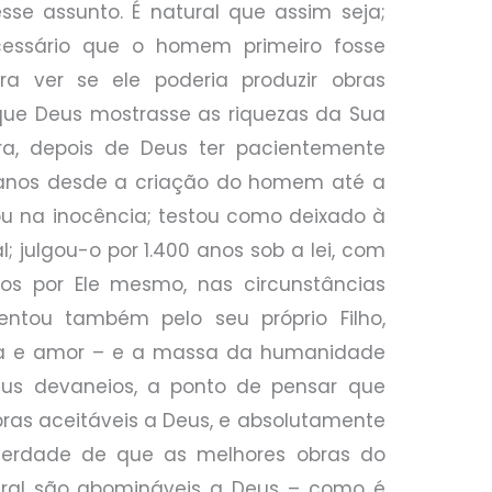
sse assunto. É natural que assim seja;
cessário que o homem primeiro fosse
a ver se ele poderia produzir obras
 que Deus mostrasse as riquezas da Sua
a, depois de Deus ter pacientemente
anos desde a criação do homem até a
tou na inocência; testou como deixado à
l; julgou-o por 1.400 anos sob a lei, com
os por Ele mesmo, nas circunstâncias
tentou também pelo seu próprio Filho,
aça e amor – e a massa da humanidade
us devaneios, a ponto de pensar que
ras aceitáveis a Deus, e absolutamente
verdade de que as melhores obras do
al são abomináveis a Deus – como é