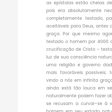
as epístolas estão cheias de
pois era absolutamente ne
completamente testado, par
aceitáveis para Deus, antes
graça. Por que mesmo agor
testado o homem por 4000 
crucificação de Cristo – tes
luz de sua consciência natura
uma religião e governo dad
mais favoráveis possíveis; 
vindo a nós em infinita gr
ainda está tão louca em se
naturalmente podem fazer ob
se recusam a curvar-se à 
homem em seu estado natur