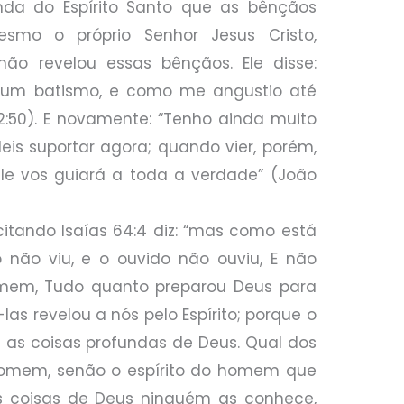
inda do Espírito Santo que as bênçãos
esmo o próprio Senhor Jesus Cristo,
não revelou essas bênçãos. Ele disse:
 um batismo, e como me angustio até
2:50). E novamente: “Tenho ainda muito
eis suportar agora; quando vier, porém,
ele vos guiará a toda a verdade” (João
tando Isaías 64:4 diz: “mas como está
o não viu, e o ouvido não ouviu, E não
mem, Tudo quanto preparou Deus para
as revelou a nós pelo Espírito; porque o
é as coisas profundas de Deus. Qual dos
omem, senão o espírito do homem que
 coisas de Deus ninguém as conhece,