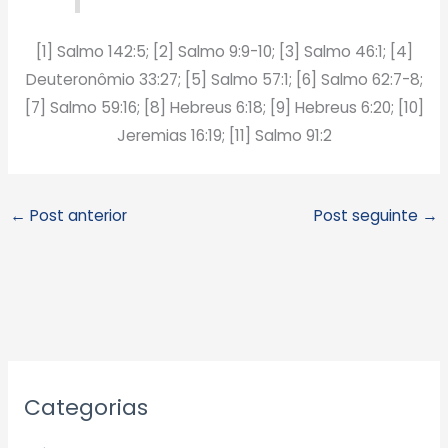
[1] Salmo 142:5; [2] Salmo 9:9-10; [3] Salmo 46:1; [4]
Deuteronômio 33:27; [5] Salmo 57:1; [6] Salmo 62:7-8;
[7] Salmo 59:16; [8] Hebreus 6:18; [9] Hebreus 6:20; [10]
Jeremias 16:19; [11] Salmo 91:2
←
Post anterior
Post seguinte
→
A
Categorias
r
q