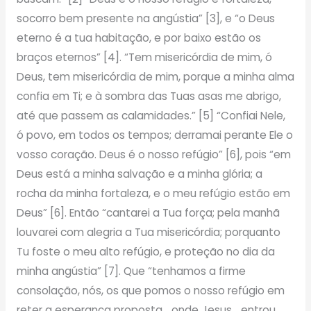
socorro bem presente na angústia” [3], e “o Deus
eterno é a tua habitação, e por baixo estão os
braços eternos” [4]. “Tem misericórdia de mim, ó
Deus, tem misericórdia de mim, porque a minha alma
confia em Ti; e à sombra das Tuas asas me abrigo,
até que passem as calamidades.” [5] “Confiai Nele,
ó povo, em todos os tempos; derramai perante Ele o
vosso coração. Deus é o nosso refúgio” [6], pois “em
Deus está a minha salvação e a minha glória; a
rocha da minha fortaleza, e o meu refúgio estão em
Deus” [6]. Então “cantarei a Tua força; pela manhã
louvarei com alegria a Tua misericórdia; porquanto
Tu foste o meu alto refúgio, e proteção no dia da
minha angústia” [7]. Que “tenhamos a firme
consolação, nós, os que pomos o nosso refúgio em
reter a esperança proposta… onde Jesus… entrou