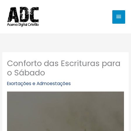
Ir
MEN
para
o
PRIN
conteúdo
Conforto das Escrituras para
o Sábado
Exortações e Admoestações