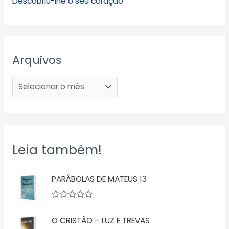
Descobriu-lhe o seu coração
Arquivos
Leia também!
PARÁBOLAS DE MATEUS 13
A
v
O CRISTÃO – LUZ E TREVAS
a
l