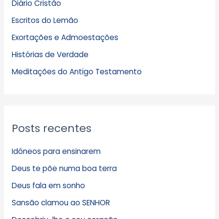
Diário Cristão
u
Escritos do Lemão
i
Exortações e Admoestações
v
Histórias de Verdade
o
s
Meditações do Antigo Testamento
Posts recentes
Idôneos para ensinarem
Deus te põe numa boa terra
Deus fala em sonho
Sansão clamou ao SENHOR