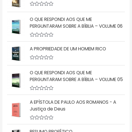
i
a
A
ç
v
ã
O QUE RESPONDI AOS QUE ME
a
o
l
PERGUNTARAM SOBRE A BÍBLIA – VOLUME 06
0
i
d
a
e
ç
5
A
ã
v
o
A PROPRIEDADE DE UM HOMEM RICO
a
0
l
d
i
e
a
5
A
ç
v
O QUE RESPONDI AOS QUE ME
ã
a
o
l
PERGUNTARAM SOBRE A BÍBLIA – VOLUME 05
0
i
d
a
e
ç
5
A
ã
v
o
A EPÍSTOLA DE PAULO AOS ROMANOS - A
a
0
l
d
Justiça de Deus
i
e
a
5
ç
A
ã
v
o
RESUMO PROFÉTICO