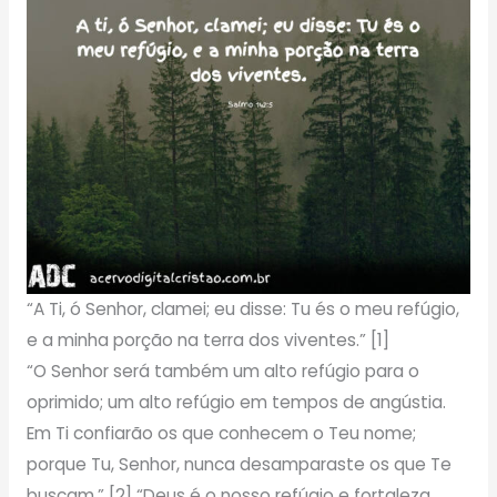
“A Ti, ó Senhor, clamei; eu disse: Tu és o meu refúgio,
e a minha porção na terra dos viventes.” [1]
“O Senhor será também um alto refúgio para o
oprimido; um alto refúgio em tempos de angústia.
Em Ti confiarão os que conhecem o Teu nome;
porque Tu, Senhor, nunca desamparaste os que Te
buscam.” [2] “Deus é o nosso refúgio e fortaleza,