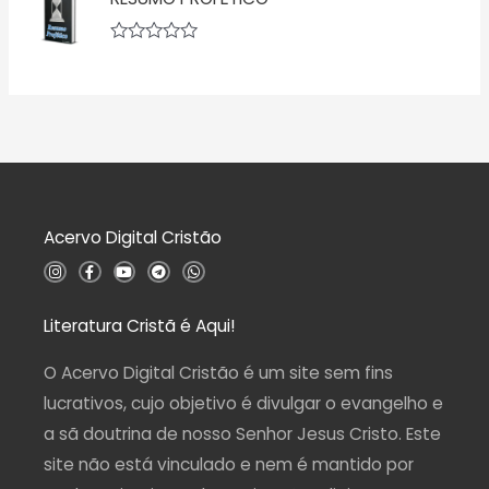
a
0
l
d
i
e
a
A
5
ç
v
ã
a
o
l
0
i
d
a
e
ç
5
ã
o
0
d
Acervo Digital Cristão
e
5
I
F
Y
T
W
n
a
o
e
h
s
c
u
l
a
t
e
t
e
t
a
b
u
g
s
Literatura Cristã é Aqui!
g
o
b
r
a
r
o
e
a
p
a
k
m
p
O Acervo Digital Cristão é um site sem fins
m
-
f
lucrativos, cujo objetivo é divulgar o evangelho e
a sã doutrina de nosso Senhor Jesus Cristo. Este
site não está vinculado e nem é mantido por