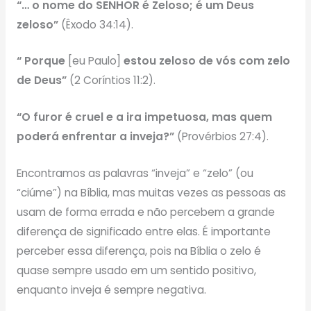
“… o nome do SENHOR é Zeloso; é um Deus
zeloso”
(Êxodo 34:14).
“ Porque
[eu Paulo]
estou zeloso de vós com zelo
de Deus”
(2 Coríntios 11:2).
“O furor é cruel e a ira impetuosa, mas quem
poderá enfrentar a inveja?”
(Provérbios 27:4).
Encontramos as palavras “inveja” e “zelo” (ou
“ciúme”) na Bíblia, mas muitas vezes as pessoas as
usam de forma errada e não percebem a grande
diferença de significado entre elas. É importante
perceber essa diferença, pois na Bíblia o zelo é
quase sempre usado em um sentido positivo,
enquanto inveja é sempre negativa.