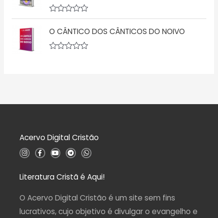
d
a
e
ç
5
A
ã
v
o
O CÂNTICO DOS CÂNTICOS DO NOIVO
a
0
l
d
i
e
a
5
A
ç
v
ã
a
o
l
0
i
d
a
e
ç
5
ã
o
0
d
Acervo Digital Cristão
e
5
I
F
Y
T
W
n
a
o
e
h
s
c
u
l
a
t
e
t
e
t
a
b
u
g
s
Literatura Cristã é Aqui!
g
o
b
r
a
r
o
e
a
p
a
k
m
p
O Acervo Digital Cristão é um site sem fins
m
-
f
lucrativos, cujo objetivo é divulgar o evangelho e