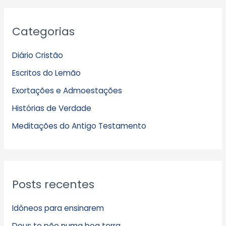
A
Categorias
r
q
Diário Cristão
u
Escritos do Lemão
i
Exortações e Admoestações
v
Histórias de Verdade
o
s
Meditações do Antigo Testamento
Posts recentes
Idôneos para ensinarem
Deus te põe numa boa terra