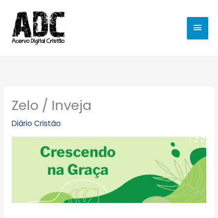
Ir
MEN
para
o
PRIN
conteúdo
Zelo / Inveja
Diário Cristão