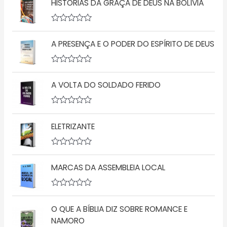
HISTÓRIAS DA GRAÇA DE DEUS NA BOLÍVIA
A
v
A PRESENÇA E O PODER DO ESPÍRITO DE DEUS
a
l
i
a
A
ç
v
ã
A VOLTA DO SOLDADO FERIDO
a
o
l
0
i
d
a
A
e
ç
v
5
ã
ELETRIZANTE
a
o
l
0
i
d
a
A
e
ç
v
5
ã
MARCAS DA ASSEMBLEIA LOCAL
a
o
l
0
i
d
a
A
e
ç
v
5
ã
O QUE A BÍBLIA DIZ SOBRE ROMANCE E
a
o
l
NAMORO
0
i