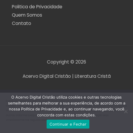
Politica de Privacidade
Quem Somos
Contato
Copyright © 2026
Acervo Digital Cristão | Literatura Cristã
O Acervo Digital Cristão utiliza cookies e outras tecnologias
O Acervo Digital Cristão tem envidado esforços para que nenhum direito autoral seja
semelhantes para melhorar a sua experiência, de acordo com a
violado. Contudo, caso seja encontrado algum arquivo que, por qualquer motivo, esteja
nossa Política de Privacidade e, ao continuar navegando, você
violando direitos autorais de tradução, versão, exibição, reprodução ou quaisquer
concorda com estas condições.
outros, informe a equipe do Acervo Digital Cristão para que a situação seja
imediatamente regularizada.
Continuar e Fechar