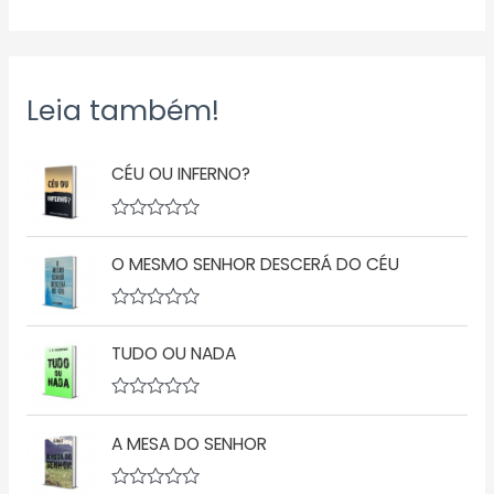
Leia também!
CÉU OU INFERNO?
A
v
O MESMO SENHOR DESCERÁ DO CÉU
a
l
i
a
A
ç
v
ã
TUDO OU NADA
a
o
l
0
i
d
a
A
e
ç
v
5
ã
A MESA DO SENHOR
a
o
l
0
i
d
a