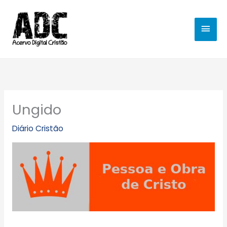
Ir
MEN
para
o
PRIN
conteúdo
Ungido
Diário Cristão