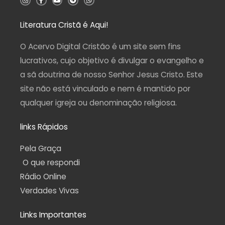
n
a
o
e
h
s
c
u
l
a
t
e
t
e
t
a
b
u
g
s
Literatura Cristã é Aqui!
g
o
b
r
a
r
o
e
a
p
a
k
m
p
O Acervo Digital Cristão é um site sem fins
m
-
f
lucrativos, cujo objetivo é divulgar o evangelho e
a sã doutrina de nosso Senhor Jesus Cristo. Este
site não está vinculado e nem é mantido por
qualquer igreja ou denominação religiosa.
links Rápidos
Pela Graça
O que respondi
Rádio Online
Verdades Vivas
Links Importantes