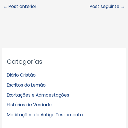
←
Post anterior
Post seguinte
→
A
Categorias
r
q
Diário Cristão
u
Escritos do Lemão
i
Exortações e Admoestações
v
Histórias de Verdade
o
s
Meditações do Antigo Testamento