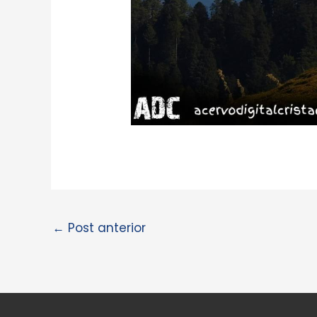
←
Post anterior