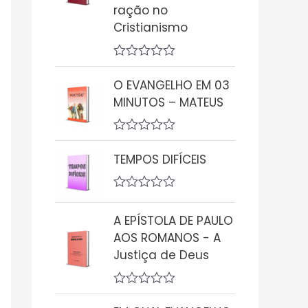
ração no
Cristianismo
A
v
O EVANGELHO EM 03
a
MINUTOS – MATEUS
l
i
a
ç
A
ã
v
TEMPOS DIFÍCEIS
o
a
0
l
d
i
e
A
a
5
v
ç
A EPÍSTOLA DE PAULO
a
ã
l
o
AOS ROMANOS - A
i
0
Justiça de Deus
a
d
ç
e
ã
5
o
A
0
v