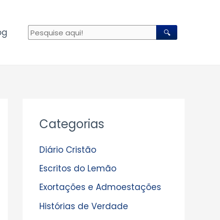
og
🔍
A
Categorias
r
q
Diário Cristão
u
Escritos do Lemão
i
Exortações e Admoestações
v
Histórias de Verdade
o