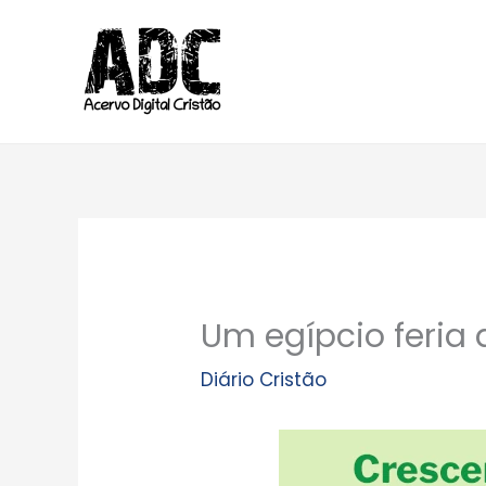
Ir
para
o
conteúdo
Um egípcio feria
Diário Cristão