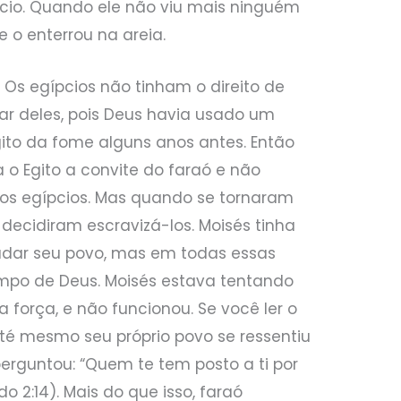
pcio. Quando ele não viu mais ninguém
e o enterrou na areia.
? Os egípcios não tinham o direito de
usar deles, pois Deus havia usado um
 Egito da fome alguns anos antes. Então
 o Egito a convite do faraó e não
 os egípcios. Mas quando se tornaram
decidiram escravizá-los. Moisés tinha
udar seu povo, mas em todas essas
empo de Deus. Moisés estava tentando
a força, e não funcionou. Se você ler o
até mesmo seu próprio povo se ressentiu
perguntou: “Quem te tem posto a ti por
do 2:14). Mais do que isso, faraó