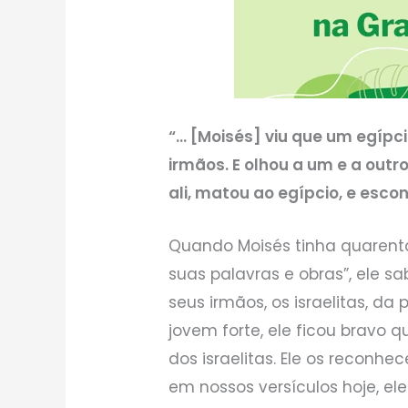
“… [Moisés] viu que um egípc
irmãos. E olhou a um e a outr
ali, matou ao egípcio, e esco
Quando Moisés tinha quarent
suas palavras e obras”, ele sa
seus irmãos, os israelitas, d
jovem forte, ele ficou bravo
dos israelitas. Ele os recon
em nossos versículos hoje, el