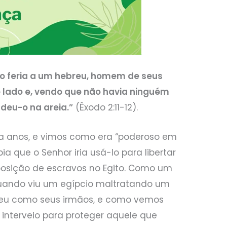
io feria a um hebreu, homem de seus
o lado e, vendo que não havia ninguém
ndeu-o na areia.”
(Êxodo 2:11-12).
a anos, e vimos como era “poderoso em
bia que o Senhor iria usá-lo para libertar
a posição de escravos no Egito. Como um
 quando viu um egípcio maltratando um
heceu como seus irmãos, e como vemos
e interveio para proteger aquele que