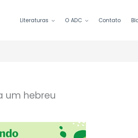
Literaturas
O ADC
Contato
Bl
 a um hebreu