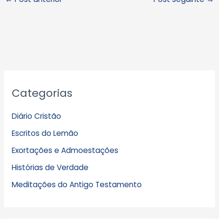
A
Categorias
r
q
Diário Cristão
u
Escritos do Lemão
i
Exortações e Admoestações
v
Histórias de Verdade
o
s
Meditações do Antigo Testamento