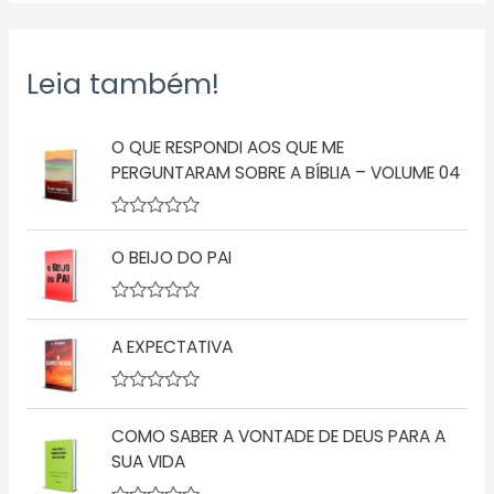
Leia também!
O QUE RESPONDI AOS QUE ME
PERGUNTARAM SOBRE A BÍBLIA – VOLUME 04
A
v
O BEIJO DO PAI
a
l
i
a
A
ç
v
A EXPECTATIVA
ã
a
o
l
0
i
d
a
A
e
ç
v
5
ã
COMO SABER A VONTADE DE DEUS PARA A
a
o
l
SUA VIDA
0
i
d
a