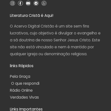
I
F
Y
T
W
n
a
o
e
h
s
c
u
l
a
t
e
t
e
t
a
b
u
g
s
Literatura Cristã é Aqui!
g
o
b
r
a
r
o
e
a
p
a
k
m
p
O Acervo Digital Cristão é um site sem fins
m
-
f
lucrativos, cujo objetivo é divulgar o evangelho e
a sã doutrina de nosso Senhor Jesus Cristo. Este
site não está vinculado e nem é mantido por
qualquer igreja ou denominação religiosa.
links Rápidos
Pela Graça
O que respondi
Rádio Online
Verdades Vivas
Links Importantes