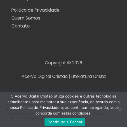
Politica de Privacidade
Quem Somos
Contato
Copyright © 2026
Acervo Digital Cristão | Literatura Cristã
O Acervo Digital Cristão utiliza cookies e outras tecnologias
O Acervo Digital Cristão tem envidado esforços para que nenhum direito autoral seja
semelhantes para melhorar a sua experiência, de acordo com a
violado. Contudo, caso seja encontrado algum arquivo que, por qualquer motivo, esteja
nossa Política de Privacidade e, ao continuar navegando, você
violando direitos autorais de tradução, versão, exibição, reprodução ou quaisquer
concorda com estas condições.
outros, informe a equipe do Acervo Digital Cristão para que a situação seja
imediatamente regularizada.
Continuar e Fechar