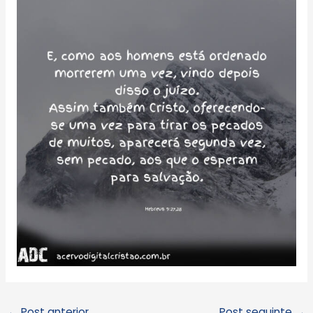
←
Post anterior
Post seguinte
→