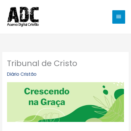
Ir
MEN
para
o
PRIN
conteúdo
Tribunal de Cristo
Diário Cristão