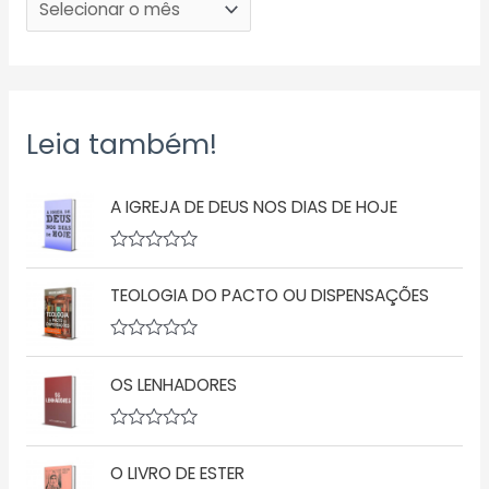
Leia também!
A IGREJA DE DEUS NOS DIAS DE HOJE
A
v
TEOLOGIA DO PACTO OU DISPENSAÇÕES
a
l
i
a
A
ç
v
ã
OS LENHADORES
a
o
l
0
i
d
a
A
e
ç
v
5
ã
O LIVRO DE ESTER
a
o