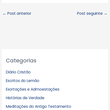
←
Post anterior
Post seguinte
→
A
Categorias
r
q
Diário Cristão
u
Escritos do Lemão
i
Exortações e Admoestações
v
Histórias de Verdade
o
s
Meditações do Antigo Testamento