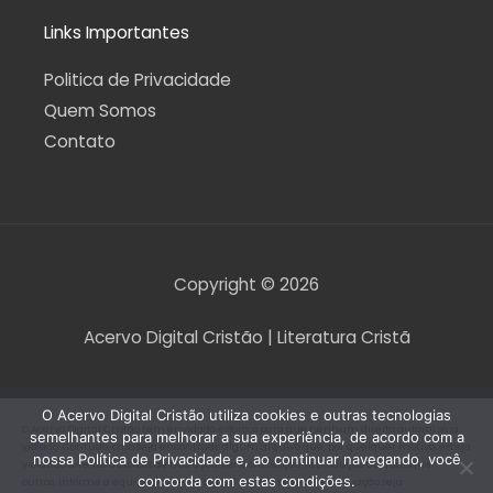
Links Importantes
Politica de Privacidade
Quem Somos
Contato
Copyright © 2026
Acervo Digital Cristão | Literatura Cristã
O Acervo Digital Cristão utiliza cookies e outras tecnologias
O Acervo Digital Cristão tem envidado esforços para que nenhum direito autoral seja
semelhantes para melhorar a sua experiência, de acordo com a
violado. Contudo, caso seja encontrado algum arquivo que, por qualquer motivo, esteja
nossa Política de Privacidade e, ao continuar navegando, você
violando direitos autorais de tradução, versão, exibição, reprodução ou quaisquer
concorda com estas condições.
outros, informe a equipe do Acervo Digital Cristão para que a situação seja