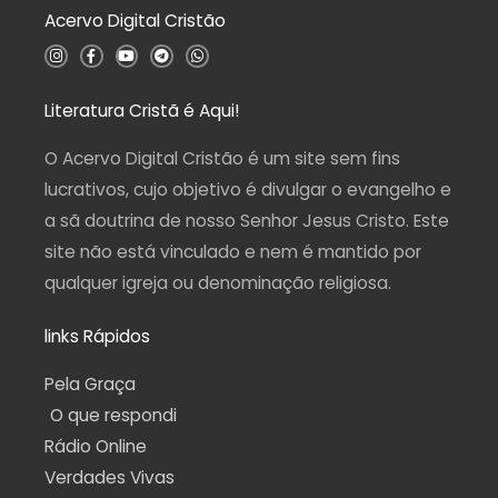
d
Acervo Digital Cristão
e
5
I
F
Y
T
W
n
a
o
e
h
s
c
u
l
a
t
e
t
e
t
a
b
u
g
s
Literatura Cristã é Aqui!
g
o
b
r
a
r
o
e
a
p
a
k
m
p
O Acervo Digital Cristão é um site sem fins
m
-
f
lucrativos, cujo objetivo é divulgar o evangelho e
a sã doutrina de nosso Senhor Jesus Cristo. Este
site não está vinculado e nem é mantido por
qualquer igreja ou denominação religiosa.
links Rápidos
Pela Graça
O que respondi
Rádio Online
Verdades Vivas