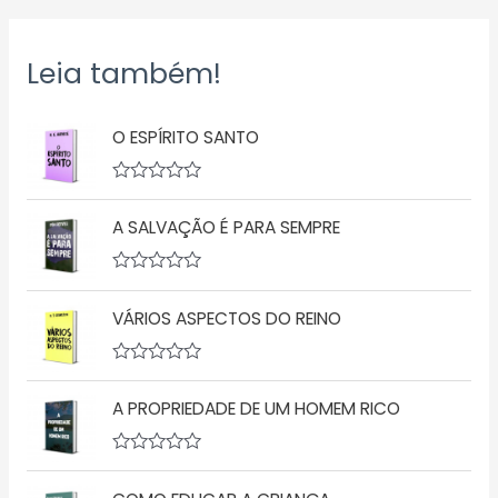
Leia também!
O ESPÍRITO SANTO
A
v
A SALVAÇÃO É PARA SEMPRE
a
l
i
a
A
ç
v
ã
VÁRIOS ASPECTOS DO REINO
a
o
l
0
i
d
a
A
e
ç
v
5
ã
A PROPRIEDADE DE UM HOMEM RICO
a
o
l
0
i
d
a
A
e
ç
v
5
ã