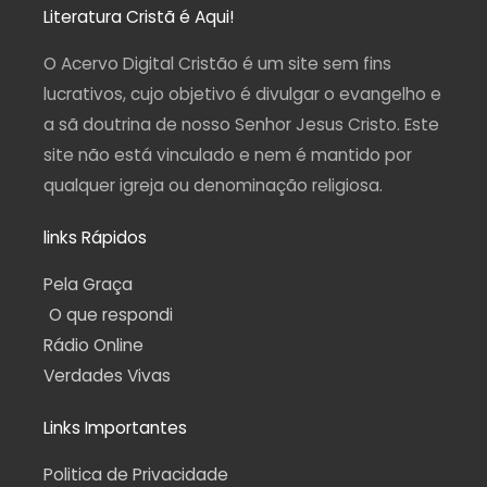
a
b
u
g
s
Literatura Cristã é Aqui!
g
o
b
r
a
r
o
e
a
p
a
k
m
p
O Acervo Digital Cristão é um site sem fins
m
-
f
lucrativos, cujo objetivo é divulgar o evangelho e
a sã doutrina de nosso Senhor Jesus Cristo. Este
site não está vinculado e nem é mantido por
qualquer igreja ou denominação religiosa.
links Rápidos
Pela Graça
O que respondi
Rádio Online
Verdades Vivas
Links Importantes
Politica de Privacidade