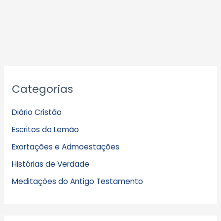
A
Categorias
r
q
Diário Cristão
u
Escritos do Lemão
i
Exortações e Admoestações
v
Histórias de Verdade
o
s
Meditações do Antigo Testamento