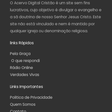
a
k
m
p
O Acervo Digital Cristão é um site sem fins
m
-
f
lucrativos, cujo objetivo é divulgar o evangelho e
a sã doutrina de nosso Senhor Jesus Cristo. Este
site não está vinculado e nem é mantido por
qualquer igreja ou denominação religiosa.
links Rápidos
Pela Graça
O que respondi
Rádio Online
Verdades Vivas
Links Importantes
Politica de Privacidade
Quem Somos
Contato