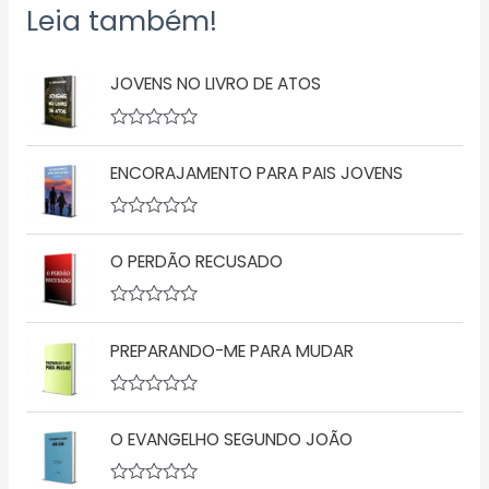
Leia também!
JOVENS NO LIVRO DE ATOS
A
v
ENCORAJAMENTO PARA PAIS JOVENS
a
l
i
a
A
ç
v
ã
O PERDÃO RECUSADO
a
o
l
0
i
d
a
A
e
ç
v
5
ã
PREPARANDO-ME PARA MUDAR
a
o
l
0
i
d
a
A
e
ç
v
5
ã
O EVANGELHO SEGUNDO JOÃO
a
o
l
0
i
d
a