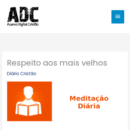
Ir
MEN
para
o
PRIN
conteúdo
Respeito aos mais velhos
Diário Cristão