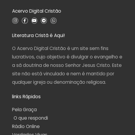
0
d
Acervo Digital Cristão
e
5
I
F
Y
T
W
n
a
o
e
h
s
c
u
l
a
t
e
t
e
t
a
b
u
g
s
Literatura Cristã é Aqui!
g
o
b
r
a
r
o
e
a
p
a
k
m
p
O Acervo Digital Cristão é um site sem fins
m
-
f
lucrativos, cujo objetivo é divulgar o evangelho e
a sã doutrina de nosso Senhor Jesus Cristo. Este
site não está vinculado e nem é mantido por
qualquer igreja ou denominação religiosa.
links Rápidos
Pela Graça
O que respondi
Rádio Online
Verdades Vivas