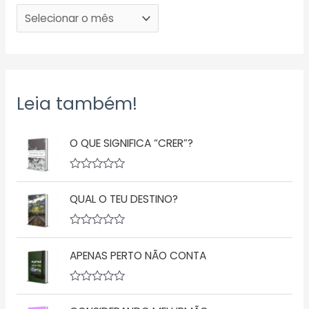
Leia também!
O QUE SIGNIFICA “CRER”?
A
v
QUAL O TEU DESTINO?
a
l
i
a
A
ç
v
ã
APENAS PERTO NÃO CONTA
a
o
l
0
i
d
a
A
e
ç
v
5
ã