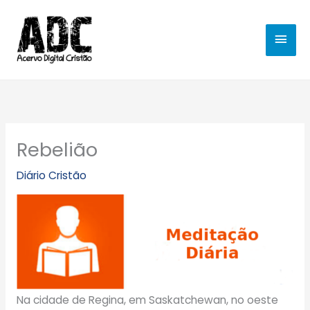
Ir
MEN
para
o
PRIN
conteúdo
Rebelião
Diário Cristão
Na cidade de Regina, em Saskatchewan, no oeste