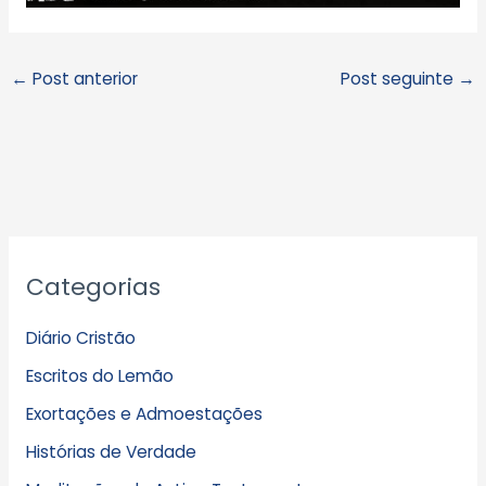
←
Post anterior
Post seguinte
→
A
Categorias
r
q
Diário Cristão
u
Escritos do Lemão
i
Exortações e Admoestações
v
Histórias de Verdade
o