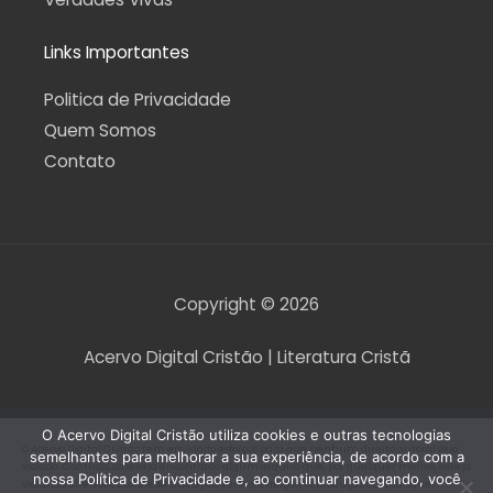
Links Importantes
Politica de Privacidade
Quem Somos
Contato
Copyright © 2026
Acervo Digital Cristão | Literatura Cristã
O Acervo Digital Cristão utiliza cookies e outras tecnologias
O Acervo Digital Cristão tem envidado esforços para que nenhum direito autoral seja
semelhantes para melhorar a sua experiência, de acordo com a
violado. Contudo, caso seja encontrado algum arquivo que, por qualquer motivo, esteja
nossa Política de Privacidade e, ao continuar navegando, você
violando direitos autorais de tradução, versão, exibição, reprodução ou quaisquer