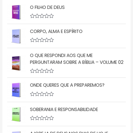
O FILHO DE DEUS
A
v
CORPO, ALMA E ESPÍRITO
a
l
i
a
A
ç
v
ã
O QUE RESPONDI AOS QUE ME
a
o
l
PERGUNTARAM SOBRE A BÍBLIA – VOLUME 02
0
i
d
a
e
ç
5
A
ã
v
o
ONDE QUERES QUE A PREPAREMOS?
a
0
l
d
i
e
a
5
A
ç
v
SOBERANIA E RESPONSABILIDADE
ã
a
o
l
0
i
d
a
A
e
ç
v
5
ã