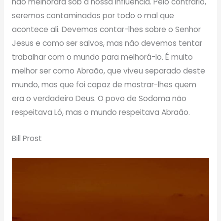
não melhorará sob a nossa influência. Pelo contrário,
seremos contaminados por todo o mal que
acontece ali. Devemos contar-lhes sobre o Senhor
Jesus e como ser salvos, mas não devemos tentar
trabalhar com o mundo para melhorá-lo. É muito
melhor ser como Abraão, que viveu separado deste
mundo, mas que foi capaz de mostrar-lhes quem
era o verdadeiro Deus. O povo de Sodoma não
respeitava Ló, mas o mundo respeitava Abraão.
Bill Prost