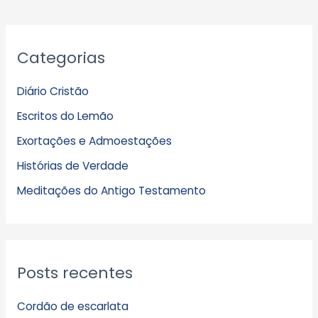
A
Categorias
r
q
Diário Cristão
u
Escritos do Lemão
i
Exortações e Admoestações
v
Histórias de Verdade
o
s
Meditações do Antigo Testamento
Posts recentes
Cordão de escarlata