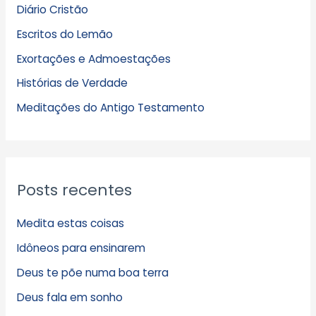
Diário Cristão
u
Escritos do Lemão
i
Exortações e Admoestações
v
Histórias de Verdade
o
s
Meditações do Antigo Testamento
Posts recentes
Medita estas coisas
Idôneos para ensinarem
Deus te põe numa boa terra
Deus fala em sonho