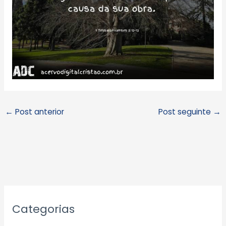
←
Post anterior
Post seguinte
→
A
Categorias
r
q