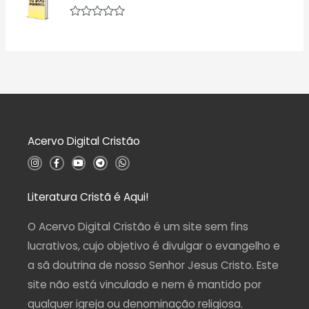
o
l
0
i
d
a
A
e
ç
v
5
ã
a
o
l
0
i
d
a
e
ç
5
ã
o
0
d
Acervo Digital Cristão
e
5
I
F
Y
T
W
n
a
o
e
h
s
c
u
l
a
t
e
t
e
t
a
b
u
g
s
Literatura Cristã é Aqui!
g
o
b
r
a
r
o
e
a
p
a
k
m
p
O Acervo Digital Cristão é um site sem fins
m
-
f
lucrativos, cujo objetivo é divulgar o evangelho e
a sã doutrina de nosso Senhor Jesus Cristo. Este
site não está vinculado e nem é mantido por
qualquer igreja ou denominação religiosa.