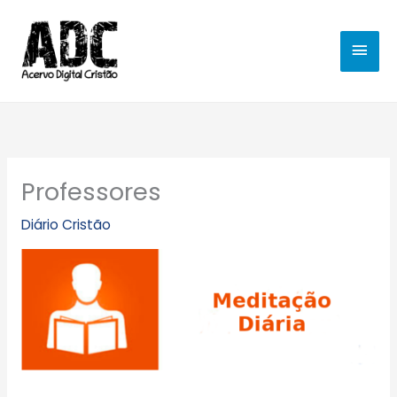
Ir
MEN
para
o
PRIN
conteúdo
Professores
Diário Cristão