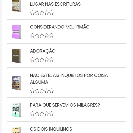
l
LUGAR NAS ESCRITURAS
i
a
ç
A
ã
v
o
CONSIDERANDO MEU IRMÃO
a
0
l
d
i
e
a
5
A
ç
v
ADORAÇÃO
ã
a
o
l
0
i
d
a
A
e
ç
v
5
ã
NÃO ESTEJAIS INQUIETOS POR COISA
a
o
l
ALGUMA
0
i
d
a
e
ç
5
A
ã
v
o
PARA QUE SERVEM OS MILAGRES?
a
0
l
d
i
e
a
5
A
ç
v
OS DOIS INQUILINOS
ã
a