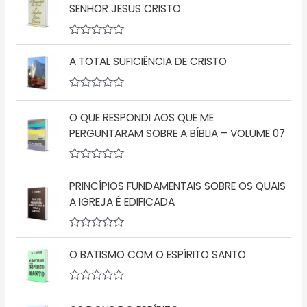
SENHOR JESUS CRISTO
A
v
A TOTAL SUFICIÊNCIA DE CRISTO
a
l
i
a
A
ç
v
O QUE RESPONDI AOS QUE ME
ã
a
o
l
PERGUNTARAM SOBRE A BÍBLIA – VOLUME 07
0
i
d
a
e
ç
5
A
ã
v
o
PRINCÍPIOS FUNDAMENTAIS SOBRE OS QUAIS
a
0
l
d
A IGREJA É EDIFICADA
i
e
a
5
ç
A
ã
v
o
O BATISMO COM O ESPÍRITO SANTO
a
0
l
d
i
e
a
A
5
ç
v