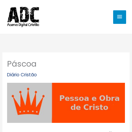
Ir
MEN
para
o
PRIN
conteúdo
Páscoa
Diário Cristão