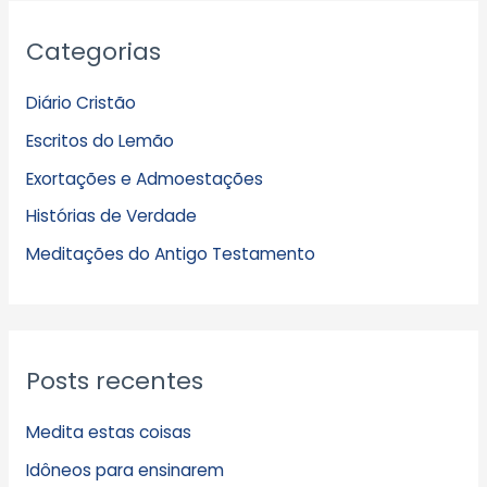
A
Categorias
r
q
Diário Cristão
u
Escritos do Lemão
i
Exortações e Admoestações
v
Histórias de Verdade
o
s
Meditações do Antigo Testamento
Posts recentes
Medita estas coisas
Idôneos para ensinarem