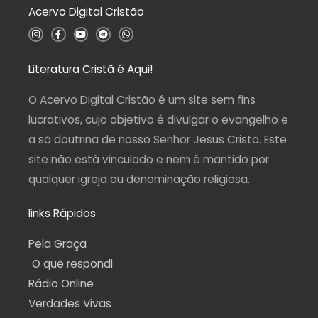
Acervo Digital Cristão
e
5
I
F
Y
T
W
n
a
o
e
h
s
c
u
l
a
t
e
t
e
t
a
b
u
g
s
Literatura Cristã é Aqui!
g
o
b
r
a
r
o
e
a
p
a
k
m
p
O Acervo Digital Cristão é um site sem fins
m
-
f
lucrativos, cujo objetivo é divulgar o evangelho e
a sã doutrina de nosso Senhor Jesus Cristo. Este
site não está vinculado e nem é mantido por
qualquer igreja ou denominação religiosa.
links Rápidos
Pela Graça
O que respondi
Rádio Online
Verdades Vivas