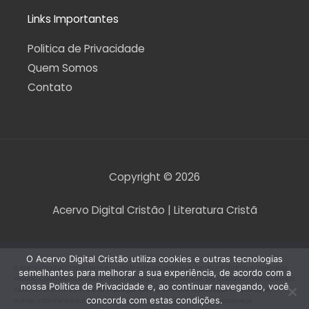
Links Importantes
Politica de Privacidade
Quem Somos
Contato
Copyright © 2026
Acervo Digital Cristão | Literatura Cristã
O Acervo Digital Cristão utiliza cookies e outras tecnologias
O Acervo Digital Cristão tem envidado esforços para que nenhum direito autoral seja
semelhantes para melhorar a sua experiência, de acordo com a
violado. Contudo, caso seja encontrado algum arquivo que, por qualquer motivo, esteja
nossa Política de Privacidade e, ao continuar navegando, você
violando direitos autorais de tradução, versão, exibição, reprodução ou quaisquer
concorda com estas condições.
outros, informe a equipe do Acervo Digital Cristão para que a situação seja