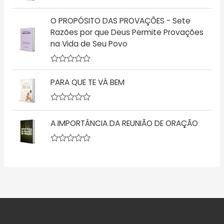
a
A
e
ç
v
5
ã
O PROPÓSITO DAS PROVAÇÕES - Sete
a
o
l
Razões por que Deus Permite Provações
0
i
d
na Vida de Seu Povo
a
e
ç
5
ã
o
A
0
v
d
PARA QUE TE VÁ BEM
a
e
l
5
i
a
A
ç
v
A IMPORTÂNCIA DA REUNIÃO DE ORAÇÃO
ã
a
o
l
0
i
d
a
A
e
ç
v
5
ã
a
o
l
0
i
d
a
e
ç
5
ã
o
0
d