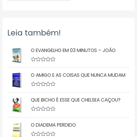
Leia também!
O EVANGELHO EM 03 MINUTOS – JOÃO
A
v
O AMIGO E AS COISAS QUE NUNCA MUDAM
a
l
i
a
A
ç
v
ã
QUE BICHO É ESSE QUE CHELSEA CAÇOU?
a
o
l
0
i
d
a
A
e
ç
v
5
ã
O DIADEMA PERDIDO
a
o
l
0
i
d