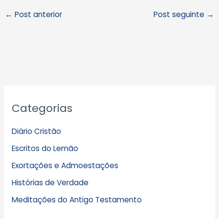
←
Post anterior
Post seguinte
→
A
Categorias
r
q
Diário Cristão
u
Escritos do Lemão
i
Exortações e Admoestações
v
Histórias de Verdade
o
s
Meditações do Antigo Testamento