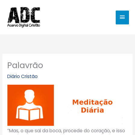
Ir
MEN
para
o
PRIN
conteúdo
Palavrão
Diário Cristão
“Mas, o que sai da boca, procede do coração, e isso