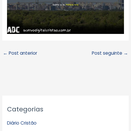
←
Post anterior
Post seguinte
→
A
Categorias
r
q
Diário Cristão
u