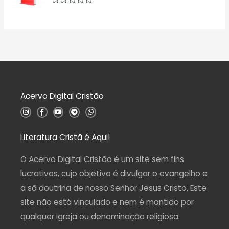
i
a
A
ç
v
ã
a
o
l
0
i
d
a
e
ç
5
ã
o
0
d
Acervo Digital Cristão
e
5
I
F
Y
T
W
n
a
o
e
h
s
c
u
l
a
t
e
t
e
t
a
b
u
g
s
Literatura Cristã é Aqui!
g
o
b
r
a
r
o
e
a
p
a
k
m
p
O Acervo Digital Cristão é um site sem fins
m
-
f
lucrativos, cujo objetivo é divulgar o evangelho e
a sã doutrina de nosso Senhor Jesus Cristo. Este
site não está vinculado e nem é mantido por
qualquer igreja ou denominação religiosa.