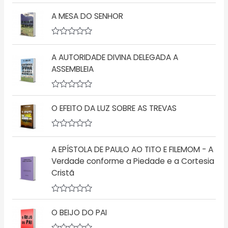
A
ç
v
ã
A MESA DO SENHOR
a
o
l
0
i
d
a
A
e
ç
v
5
ã
A AUTORIDADE DIVINA DELEGADA A
a
o
l
ASSEMBLEIA
0
i
d
a
e
ç
5
A
ã
v
o
O EFEITO DA LUZ SOBRE AS TREVAS
a
0
l
d
i
e
a
5
A
ç
v
A EPÍSTOLA DE PAULO AO TITO E FILEMOM - A
ã
a
o
l
Verdade conforme a Piedade e a Cortesia
0
i
d
Cristã
a
e
ç
5
ã
o
A
0
v
d
O BEIJO DO PAI
a
e
l
5