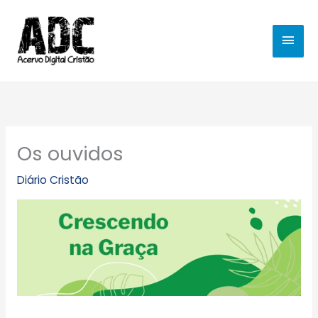
Ir
MEN
para
o
PRIN
conteúdo
Os ouvidos
Diário Cristão