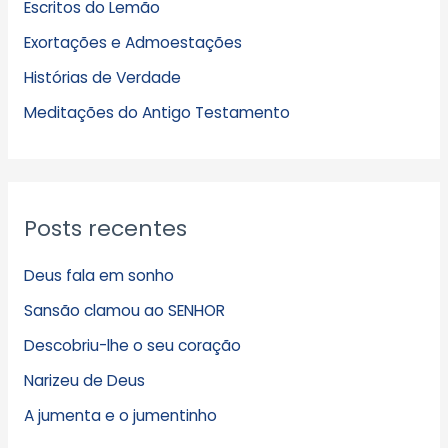
Escritos do Lemão
i
Exortações e Admoestações
v
Histórias de Verdade
o
s
Meditações do Antigo Testamento
Posts recentes
Deus fala em sonho
Sansão clamou ao SENHOR
Descobriu-lhe o seu coração
Narizeu de Deus
A jumenta e o jumentinho