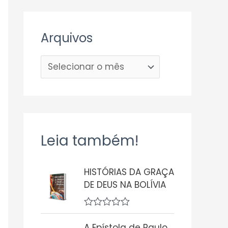
Arquivos
Leia também!
HISTÓRIAS DA GRAÇA
DE DEUS NA BOLÍVIA
A
v
A Epístola de Paulo