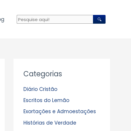
og
🔍
A
Categorias
r
q
Diário Cristão
u
Escritos do Lemão
i
Exortações e Admoestações
v
Histórias de Verdade
o