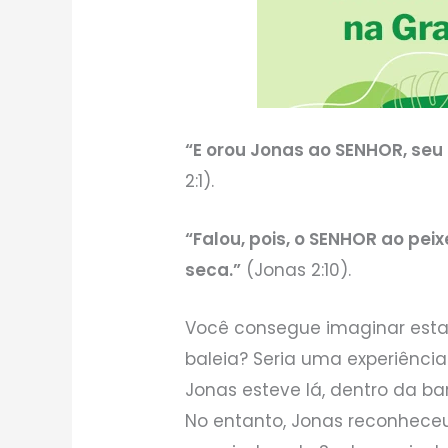
“E orou Jonas ao SENHOR, seu
2:1).
“Falou, pois, o SENHOR ao peix
seca.”
(Jonas 2:10).
Você consegue imaginar esta
baleia? Seria uma experiência 
Jonas esteve lá, dentro da barr
No entanto, Jonas reconheceu