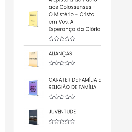
a
aos Colossenses -
l
i
O Mistério - Cristo
a
em Vós, A
ç
ã
Esperança da Glória
o
0
d
A
e
v
5
ALIANÇAS
a
l
i
A
a
v
ç
CARÁTER DE FAMÍLIA E
a
ã
l
o
RELIGIÃO DE FAMÍLIA
i
0
a
d
ç
e
A
ã
5
v
o
JUVENTUDE
a
0
l
d
i
e
A
a
5