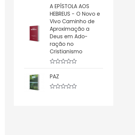
v
ç
A EPÍSTOLA AOS
a
ã
l
o
HEBREUS - O Novo e
i
0
Vivo Caminho de
a
d
ç
Aproximação a
e
ã
5
Deus em Ado-
o
0
ração no
d
Cristianismo
e
5
A
v
PAZ
a
l
i
A
a
v
ç
a
ã
l
o
i
0
a
d
ç
e
ã
5
o