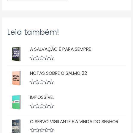
Leia também!
A SALVAÇÃO É PARA SEMPRE
A
v
NOTAS SOBRE O SALMO 22
a
l
i
a
A
ç
v
ã
IMPOSSÍVEL
a
o
l
0
i
d
a
A
e
ç
v
5
ã
O SERVO VIGILANTE E A VINDA DO SENHOR
a
o
l
0
i