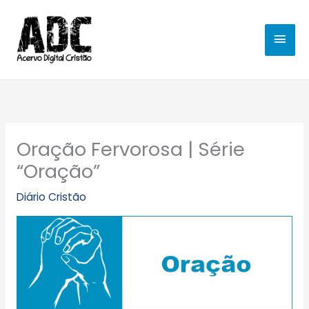
Ir
MEN
para
o
PRIN
conteúdo
Oração Fervorosa | Série
“Oração”
Diário Cristão