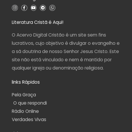
5
I
F
Y
T
W
n
a
o
e
h
s
c
u
l
a
t
e
t
e
t
a
b
u
g
s
Literatura Cristã é Aqui!
g
o
b
r
a
r
o
e
a
p
a
k
m
p
O Acervo Digital Cristão é um site sem fins
m
-
f
lucrativos, cujo objetivo é divulgar o evangelho e
a sã doutrina de nosso Senhor Jesus Cristo. Este
site não está vinculado e nem é mantido por
qualquer igreja ou denominação religiosa.
links Rápidos
Pela Graça
O que respondi
Rádio Online
Verdades Vivas