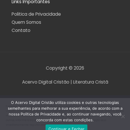
Links Importantes
Politica de Privacidade
Quem Somos
Contato
Copyright © 2026
Acervo Digital Cristão | Literatura Cristã
O Acervo Digital Cristão utiliza cookies e outras tecnologias
O Acervo Digital Cristão tem envidado esforços para que nenhum direito autoral seja
semelhantes para melhorar a sua experiência, de acordo com a
violado. Contudo, caso seja encontrado algum arquivo que, por qualquer motivo, esteja
nossa Política de Privacidade e, ao continuar navegando, você
violando direitos autorais de tradução, versão, exibição, reprodução ou quaisquer
concorda com estas condições.
outros, informe a equipe do Acervo Digital Cristão para que a situação seja
imediatamente regularizada.
Continuar e Fechar