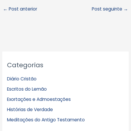
←
Post anterior
Post seguinte
→
A
Categorias
r
q
Diário Cristão
u
Escritos do Lemão
i
Exortações e Admoestações
v
Histórias de Verdade
o
s
Meditações do Antigo Testamento