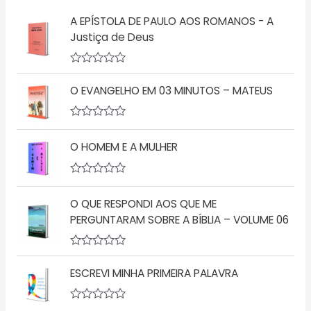
A EPÍSTOLA DE PAULO AOS ROMANOS - A
Justiça de Deus
A
v
O EVANGELHO EM 03 MINUTOS – MATEUS
a
l
i
a
A
ç
v
O HOMEM E A MULHER
ã
a
o
l
0
i
d
a
A
e
ç
v
5
ã
O QUE RESPONDI AOS QUE ME
a
o
l
PERGUNTARAM SOBRE A BÍBLIA – VOLUME 06
0
i
d
a
e
ç
5
A
ã
v
o
ESCREVI MINHA PRIMEIRA PALAVRA
a
0
l
d
i
e
a
5
A