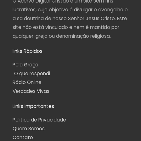
O Acervo Digital Cristão é um site sem fins
m
-
f
lucrativos, cujo objetivo é divulgar o evangelho e
a sã doutrina de nosso Senhor Jesus Cristo. Este
site não está vinculado e nem é mantido por
qualquer igreja ou denominação religiosa.
links Rápidos
Pela Graça
O que respondi
Rádio Online
Verdades Vivas
Links Importantes
Politica de Privacidade
Quem Somos
Contato