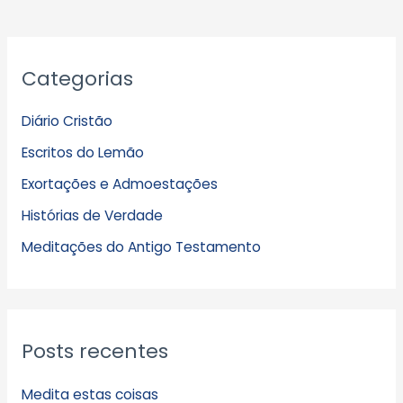
A
Categorias
r
q
Diário Cristão
u
Escritos do Lemão
i
Exortações e Admoestações
v
Histórias de Verdade
o
s
Meditações do Antigo Testamento
Posts recentes
Medita estas coisas