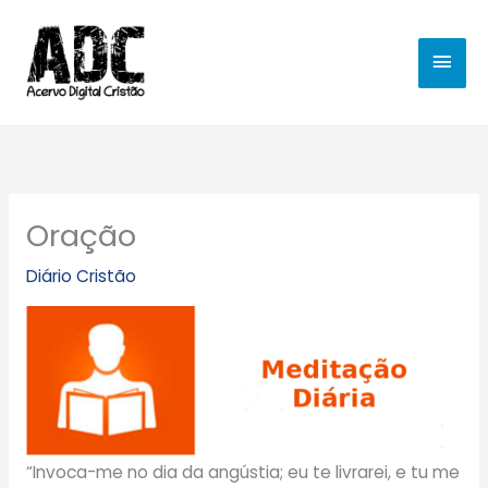
Ir
MEN
para
o
PRIN
conteúdo
Oração
Diário Cristão
“Invoca-me no dia da angústia; eu te livrarei, e tu me