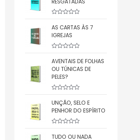
RESGATADAS
i
a
ç
A
ã
v
o
AS CARTAS ÀS 7
a
0
IGREJAS
l
d
i
e
a
5
ç
A
ã
v
AVENTAIS DE FOLHAS
o
a
0
OU TÚNICAS DE
l
d
i
PELES?
e
a
5
ç
ã
A
o
v
0
UNÇÃO, SELO E
a
d
PENHOR DO ESPÍRITO
l
e
i
5
a
ç
A
ã
v
TUDO OU NADA
o
a