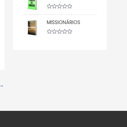
0
l
d
i
e
A
a
5
v
ç
MISSIONÁRIOS
a
ã
l
o
i
0
a
d
A
ç
e
v
ã
5
a
o
l
0
i
d
a
e
ç
5
ã
o
0
→
d
e
5