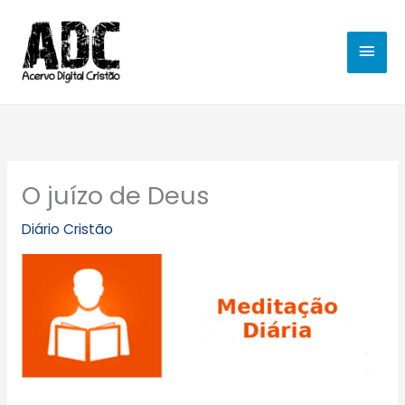
Ir
MEN
para
o
PRIN
conteúdo
O juízo de Deus
Diário Cristão