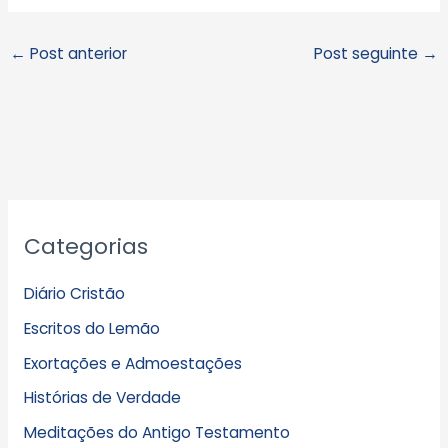
←
Post anterior
Post seguinte
→
A
Categorias
r
q
Diário Cristão
u
Escritos do Lemão
i
Exortações e Admoestações
v
Histórias de Verdade
o
s
Meditações do Antigo Testamento