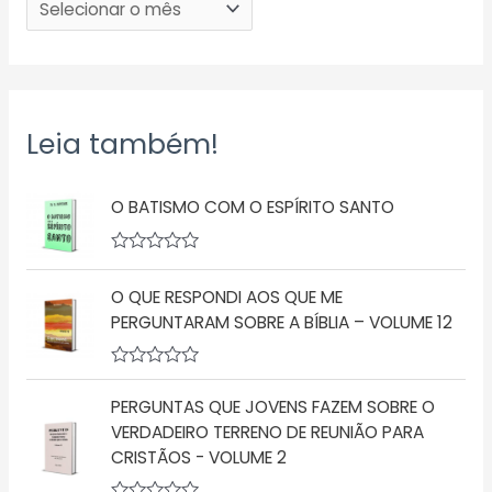
Leia também!
O BATISMO COM O ESPÍRITO SANTO
A
v
O QUE RESPONDI AOS QUE ME
a
l
PERGUNTARAM SOBRE A BÍBLIA – VOLUME 12
i
a
ç
A
ã
v
o
PERGUNTAS QUE JOVENS FAZEM SOBRE O
a
0
l
d
VERDADEIRO TERRENO DE REUNIÃO PARA
i
e
CRISTÃOS - VOLUME 2
a
5
ç