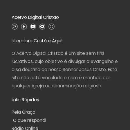
o
0
d
Acervo Digital Cristão
e
5
I
F
Y
T
W
n
a
o
e
h
s
c
u
l
a
t
e
t
e
t
a
b
u
g
s
Literatura Cristã é Aqui!
g
o
b
r
a
r
o
e
a
p
a
k
m
p
O Acervo Digital Cristão é um site sem fins
m
-
f
lucrativos, cujo objetivo é divulgar o evangelho e
a sã doutrina de nosso Senhor Jesus Cristo. Este
site não está vinculado e nem é mantido por
qualquer igreja ou denominação religiosa.
links Rápidos
Pela Graça
O que respondi
Rádio Online