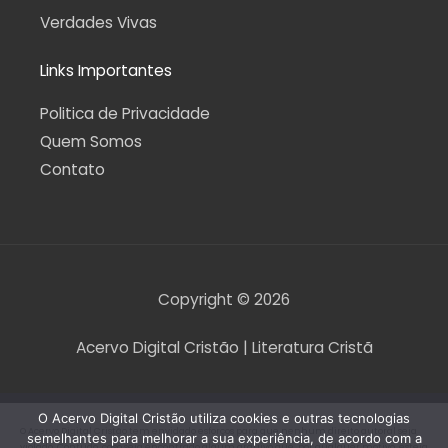
Verdades Vivas
Links Importantes
Politica de Privacidade
Quem Somos
Contato
Copyright © 2026
Acervo Digital Cristão | Literatura Cristã
O Acervo Digital Cristão utiliza cookies e outras tecnologias
O Acervo Digital Cristão tem envidado esforços para que nenhum direito autoral seja
semelhantes para melhorar a sua experiência, de acordo com a
violado. Contudo, caso seja encontrado algum arquivo que, por qualquer motivo, esteja