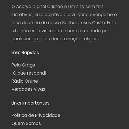
r
o
e
a
p
a
k
m
p
O Acervo Digital Cristão é um site sem fins
m
-
f
lucrativos, cujo objetivo é divulgar o evangelho e
a sã doutrina de nosso Senhor Jesus Cristo. Este
site não está vinculado e nem é mantido por
qualquer igreja ou denominação religiosa.
links Rápidos
Pela Graça
O que respondi
Rádio Online
Verdades Vivas
Links Importantes
Politica de Privacidade
Quem Somos