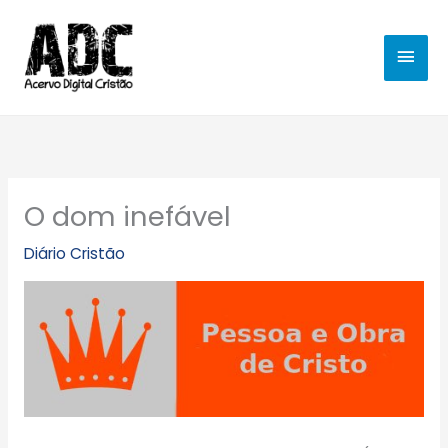
Ir
MEN
para
o
PRIN
conteúdo
O dom inefável
Diário Cristão