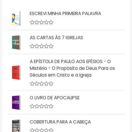
ESCREVI MINHA PRIMEIRA PALAVRA
A
v
AS CARTAS ÀS 7 IGREJAS
a
l
i
a
A
ç
v
ã
A EPÍSTOLA DE PAULO AOS EFÉSIOS - O
a
o
l
Mistério - O Propósito de Deus Para os
0
i
d
Séculos em Cristo e a Igreja
a
e
ç
5
ã
o
A
0
v
d
O LIVRO DE APOCALIPSE
a
e
l
5
i
a
A
ç
v
COBERTURA PARA A CABEÇA
ã
a
o
l
0
i