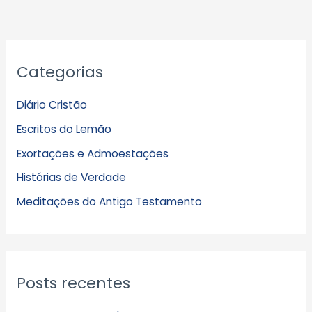
A
Categorias
r
q
Diário Cristão
u
Escritos do Lemão
i
Exortações e Admoestações
v
Histórias de Verdade
o
s
Meditações do Antigo Testamento
Posts recentes