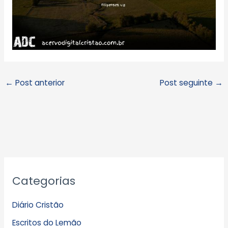
←
Post anterior
Post seguinte
→
A
Categorias
r
q
Diário Cristão
u
Escritos do Lemão
i