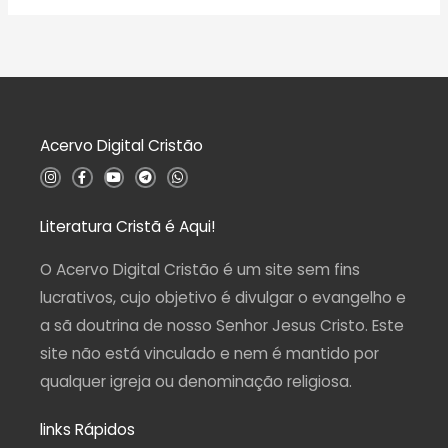
ã
a
o
l
0
i
d
a
e
ç
5
ã
o
0
d
Acervo Digital Cristão
e
5
I
F
Y
T
W
n
a
o
e
h
s
c
u
l
a
t
e
t
e
t
a
b
u
g
s
Literatura Cristã é Aqui!
g
o
b
r
a
r
o
e
a
p
a
k
m
p
O Acervo Digital Cristão é um site sem fins
m
-
f
lucrativos, cujo objetivo é divulgar o evangelho e
a sã doutrina de nosso Senhor Jesus Cristo. Este
site não está vinculado e nem é mantido por
qualquer igreja ou denominação religiosa.
links Rápidos