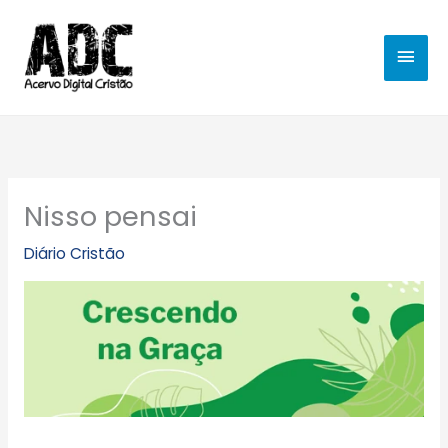
Ir
MEN
para
o
PRIN
conteúdo
Nisso pensai
Diário Cristão