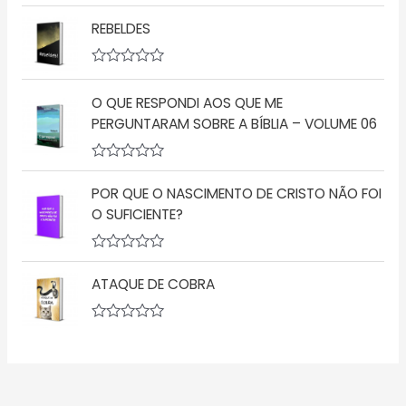
a
5
A
ç
v
REBELDES
ã
a
o
l
0
i
d
a
A
e
ç
v
5
ã
O QUE RESPONDI AOS QUE ME
a
o
l
PERGUNTARAM SOBRE A BÍBLIA – VOLUME 06
0
i
d
a
e
ç
5
A
ã
v
o
POR QUE O NASCIMENTO DE CRISTO NÃO FOI
a
0
l
d
O SUFICIENTE?
i
e
a
5
ç
A
ã
v
o
ATAQUE DE COBRA
a
0
l
d
i
e
a
A
5
ç
v
ã
a
o
l
0
i
d
a