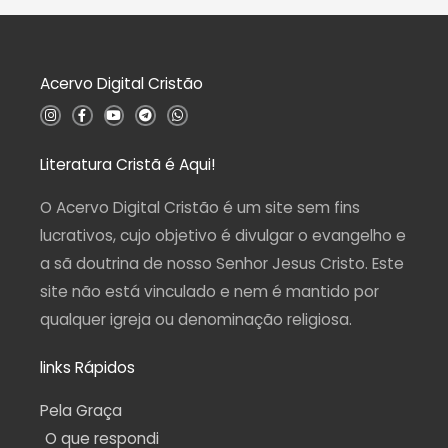
e
ç
5
ã
o
0
d
Acervo Digital Cristão
e
5
I
F
Y
T
W
n
a
o
e
h
s
c
u
l
a
t
e
t
e
t
a
b
u
g
s
Literatura Cristã é Aqui!
g
o
b
r
a
r
o
e
a
p
a
k
m
p
O Acervo Digital Cristão é um site sem fins
m
-
f
lucrativos, cujo objetivo é divulgar o evangelho e
a sã doutrina de nosso Senhor Jesus Cristo. Este
site não está vinculado e nem é mantido por
qualquer igreja ou denominação religiosa.
links Rápidos
Pela Graça
O que respondi