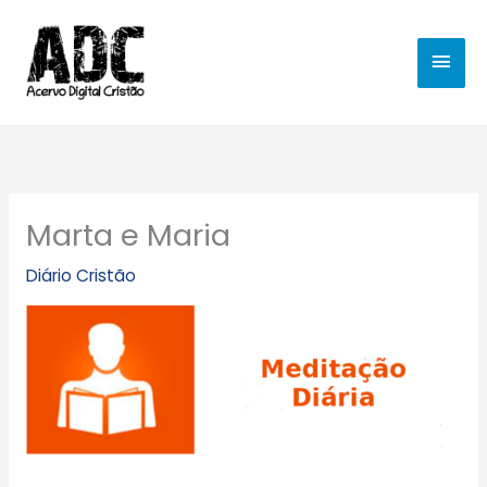
Ir
MEN
para
o
PRIN
conteúdo
Marta e Maria
Diário Cristão