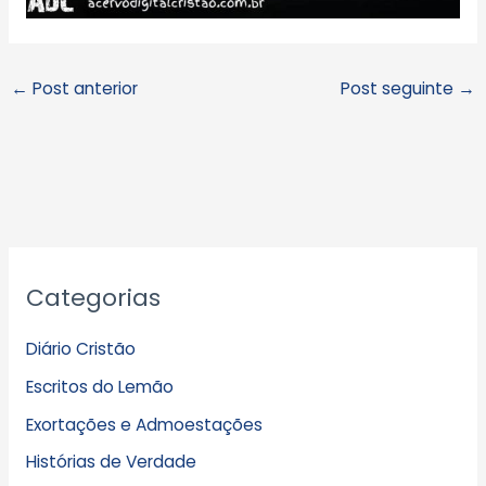
←
Post anterior
Post seguinte
→
A
Categorias
r
q
Diário Cristão
u
Escritos do Lemão
i
Exortações e Admoestações
v
Histórias de Verdade
o