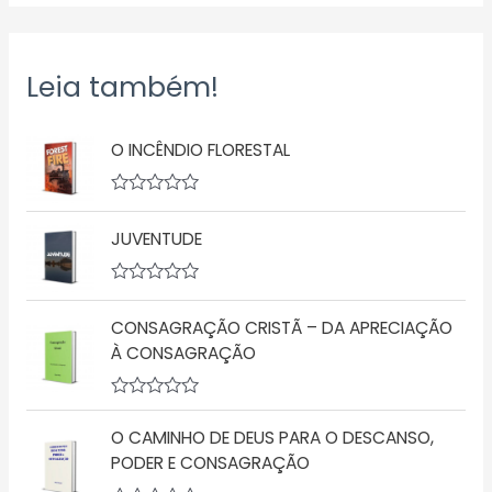
Leia também!
O INCÊNDIO FLORESTAL
A
v
JUVENTUDE
a
l
i
a
A
ç
v
ã
CONSAGRAÇÃO CRISTÃ – DA APRECIAÇÃO
a
o
l
À CONSAGRAÇÃO
0
i
d
a
e
ç
5
A
ã
v
o
O CAMINHO DE DEUS PARA O DESCANSO,
a
0
l
d
PODER E CONSAGRAÇÃO
i
e