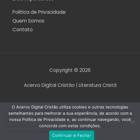
Politica de Privacidade
Quem Somos
Contato
Copyright © 2026
Acervo Digital Cristão | Literatura Cristã
O Acervo Digital Cristão utiliza cookies e outras tecnologias
O Acervo Digital Cristão tem envidado esforços para que nenhum direito autoral seja
semelhantes para melhorar a sua experiência, de acordo com a
violado. Contudo, caso seja encontrado algum arquivo que, por qualquer motivo, esteja
nossa Política de Privacidade e, ao continuar navegando, você
violando direitos autorais de tradução, versão, exibição, reprodução ou quaisquer
concorda com estas condições.
outros, informe a equipe do Acervo Digital Cristão para que a situação seja
imediatamente regularizada.
Continuar e Fechar