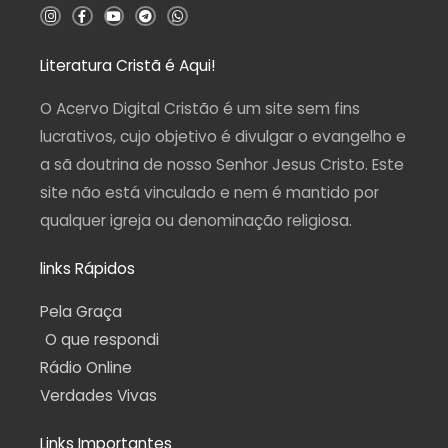
I
F
Y
T
W
n
a
o
e
h
s
c
u
l
a
t
e
t
e
t
a
b
u
g
s
Literatura Cristã é Aqui!
g
o
b
r
a
r
o
e
a
p
a
k
m
p
O Acervo Digital Cristão é um site sem fins
m
-
f
lucrativos, cujo objetivo é divulgar o evangelho e
a sã doutrina de nosso Senhor Jesus Cristo. Este
site não está vinculado e nem é mantido por
qualquer igreja ou denominação religiosa.
links Rápidos
Pela Graça
O que respondi
Rádio Online
Verdades Vivas
Links Importantes