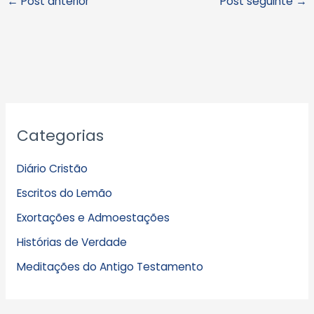
←
Post anterior
Post seguinte
→
A
Categorias
r
q
Diário Cristão
u
Escritos do Lemão
i
Exortações e Admoestações
v
Histórias de Verdade
o
s
Meditações do Antigo Testamento