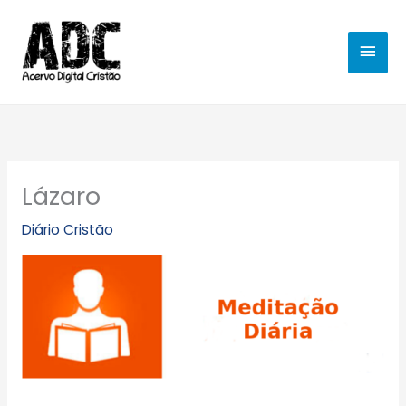
Ir
MEN
para
o
PRIN
conteúdo
Lázaro
Diário Cristão