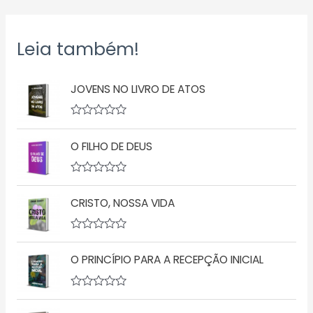
Leia também!
JOVENS NO LIVRO DE ATOS
A
v
O FILHO DE DEUS
a
l
i
a
A
ç
v
ã
CRISTO, NOSSA VIDA
a
o
l
0
i
d
a
A
e
ç
v
5
ã
O PRINCÍPIO PARA A RECEPÇÃO INICIAL
a
o
l
0
i
d
a
A
e
ç
v
5
ã