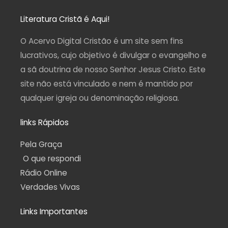
s
c
u
l
a
t
e
t
e
t
a
b
u
g
s
Literatura Cristã é Aqui!
g
o
b
r
a
r
o
e
a
p
a
k
m
p
O Acervo Digital Cristão é um site sem fins
m
-
f
lucrativos, cujo objetivo é divulgar o evangelho e
a sã doutrina de nosso Senhor Jesus Cristo. Este
site não está vinculado e nem é mantido por
qualquer igreja ou denominação religiosa.
links Rápidos
Pela Graça
O que respondi
Rádio Online
Verdades Vivas
Links Importantes