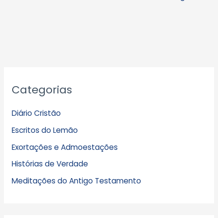
A
Categorias
r
q
Diário Cristão
u
Escritos do Lemão
i
Exortações e Admoestações
v
Histórias de Verdade
o
s
Meditações do Antigo Testamento