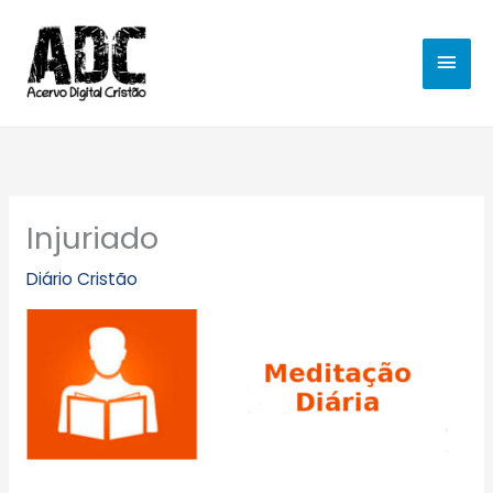
Ir
MEN
para
o
PRIN
conteúdo
Injuriado
Diário Cristão