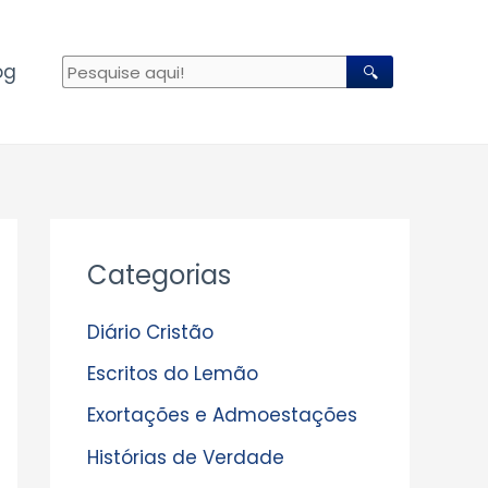
og
🔍
A
Categorias
r
q
Diário Cristão
u
Escritos do Lemão
i
Exortações e Admoestações
v
Histórias de Verdade
o