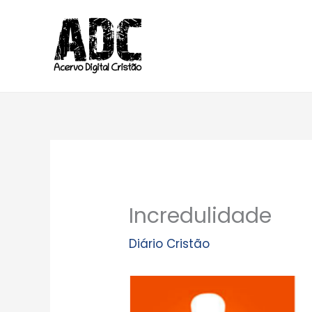
Ir
para
o
conteúdo
Incredulidade
Diário Cristão