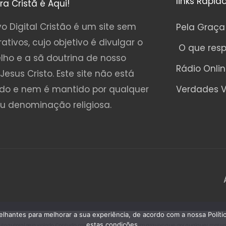
links Rápid
ura Cristã é Aqui!
o Digital Cristão é um site sem
Pela Graça
rativos, cujo objetivo é divulgar o
O que res
lho e a sã doutrina de nosso
Rádio Onli
Jesus Cristo. Este site não está
ado e nem é mantido por qualquer
Verdades V
ou denominação religiosa.
emelhantes para melhorar a sua experiência, de acordo com a nossa Polí
estas condições.
o autoral seja violado. Contudo, caso seja encontrado algum arquivo que, por qualquer motivo, es