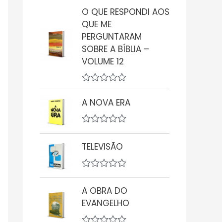
v
O QUE RESPONDI AOS
a
QUE ME
l
i
PERGUNTARAM
a
SOBRE A BÍBLIA –
ç
ã
VOLUME 12
o
0
d
A
e
v
5
A NOVA ERA
a
l
i
A
a
v
ç
TELEVISÃO
a
ã
l
o
i
0
a
d
A
ç
e
v
A OBRA DO
ã
5
a
o
l
EVANGELHO
0
i
d
a