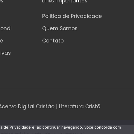
os
Links Importantes
Politica de Privacidade
pondi
Quem Somos
ne
Contato
ivas
Acervo Digital Cristão | Literatura Cristã
tica de Privacidade e, ao continuar navegando, você concorda com
teja violando direitos autorais de tradução, versão, exibição,