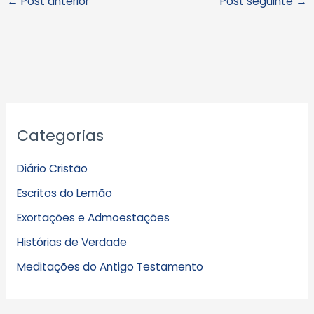
←
Post anterior
Post seguinte
→
A
Categorias
r
q
Diário Cristão
u
Escritos do Lemão
i
Exortações e Admoestações
v
Histórias de Verdade
o
s
Meditações do Antigo Testamento