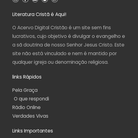
n
a
o
e
h
s
c
u
l
a
t
e
t
e
t
a
b
u
g
s
Literatura Cristã é Aqui!
g
o
b
r
a
r
o
e
a
p
a
k
m
p
O Acervo Digital Cristão é um site sem fins
m
-
f
lucrativos, cujo objetivo é divulgar o evangelho e
a sã doutrina de nosso Senhor Jesus Cristo. Este
site não está vinculado e nem é mantido por
qualquer igreja ou denominação religiosa.
links Rápidos
Pela Graça
O que respondi
Rádio Online
Verdades Vivas
Links Importantes