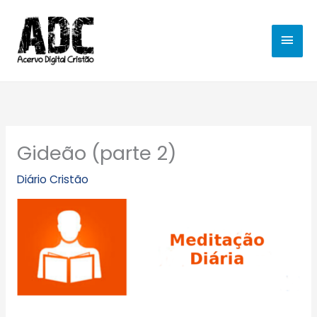
Ir
MEN
para
o
PRIN
conteúdo
Gideão (parte 2)
Diário Cristão