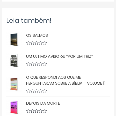
Leia também!
OS SALMOS
A
v
UM ULTIMO AVISO ou “POR UM TRIZ”
a
l
i
a
A
ç
v
ã
O QUE RESPONDI AOS QUE ME
a
o
l
PERGUNTARAM SOBRE A BÍBLIA – VOLUME 11
0
i
d
a
e
ç
5
A
ã
v
o
DEPOIS DA MORTE
a
0
l
d
i
e