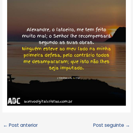
←
Post anterior
Post seguinte
→