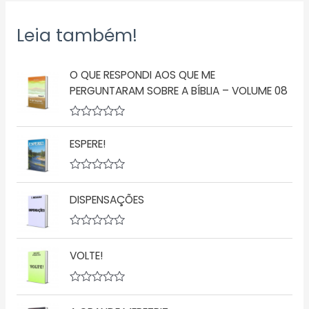
Leia também!
O QUE RESPONDI AOS QUE ME
PERGUNTARAM SOBRE A BÍBLIA – VOLUME 08
A
v
ESPERE!
a
l
i
a
A
ç
v
DISPENSAÇÕES
ã
a
o
l
0
i
d
a
A
e
ç
v
5
ã
VOLTE!
a
o
l
0
i
d
a
A
e
ç
v
5
ã