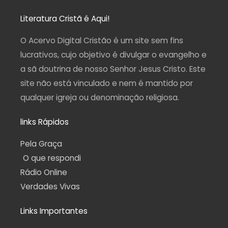
s
c
u
l
a
t
e
t
e
t
a
b
u
g
s
Literatura Cristã é Aqui!
g
o
b
r
a
r
o
e
a
p
a
k
m
p
O Acervo Digital Cristão é um site sem fins
m
-
f
lucrativos, cujo objetivo é divulgar o evangelho e
a sã doutrina de nosso Senhor Jesus Cristo. Este
site não está vinculado e nem é mantido por
qualquer igreja ou denominação religiosa.
links Rápidos
Pela Graça
O que respondi
Rádio Online
Verdades Vivas
Links Importantes