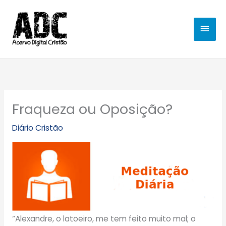
Ir
MEN
para
o
PRIN
conteúdo
Fraqueza ou Oposição?
Diário Cristão
“Alexandre, o latoeiro, me tem feito muito mal; o