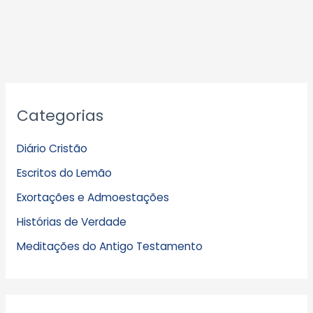
A
Categorias
r
q
Diário Cristão
u
Escritos do Lemão
i
Exortações e Admoestações
v
Histórias de Verdade
o
s
Meditações do Antigo Testamento