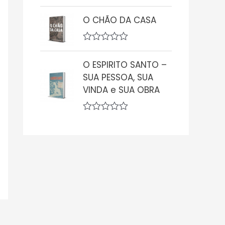
ç
A
ã
v
O CHÃO DA CASA
o
a
0
l
d
i
e
A
a
5
v
ç
O ESPIRITO SANTO –
a
ã
l
o
SUA PESSOA, SUA
i
0
VINDA e SUA OBRA
a
d
ç
e
ã
5
o
A
0
v
d
a
e
l
5
i
a
ç
ã
o
0
d
e
5