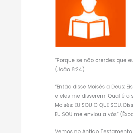
“Porque se não crerdes que e
(João 8:24).
“Então disse Moisés a Deus: Ei
e eles me disserem: Qual é o 
Moisés: EU SOU O QUE SOU. Disse
EU SOU me enviou a vós” (Êxod
Vemos no Antigo Testamento q