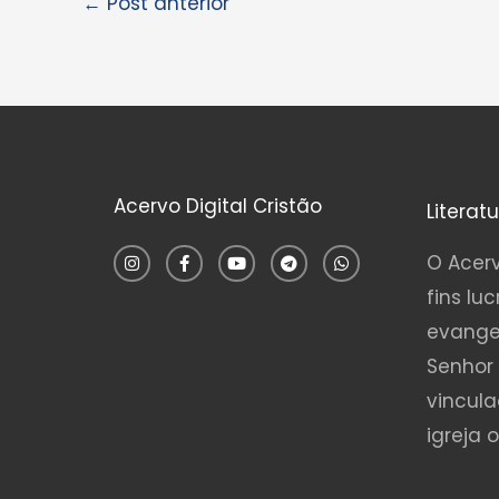
←
Post anterior
Acervo Digital Cristão
Literat
I
F
Y
T
W
n
a
o
e
h
O Acerv
s
c
u
l
a
t
e
t
e
t
fins luc
a
b
u
g
s
g
o
b
r
a
evange
r
o
e
a
p
a
k
m
p
Senhor 
m
-
f
vincul
igreja 