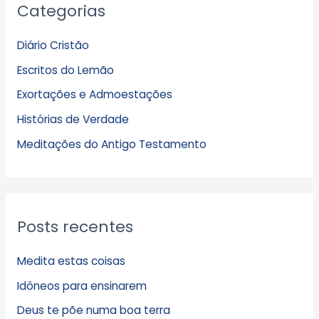
Categorias
r
q
Diário Cristão
u
Escritos do Lemão
i
Exortações e Admoestações
v
Histórias de Verdade
o
s
Meditações do Antigo Testamento
Posts recentes
Medita estas coisas
Idôneos para ensinarem
Deus te põe numa boa terra