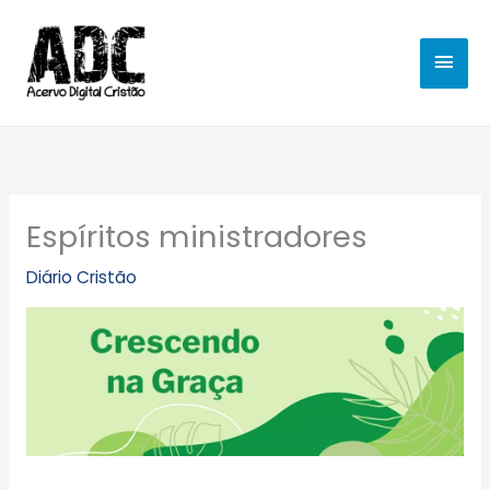
Ir
MEN
para
o
PRIN
conteúdo
Espíritos ministradores
Diário Cristão