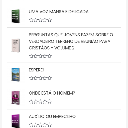
A
v
UMA VOZ MANSA E DELICADA
a
l
i
a
A
ç
v
ã
PERGUNTAS QUE JOVENS FAZEM SOBRE O
a
o
l
VERDADEIRO TERRENO DE REUNIÃO PARA
0
i
d
CRISTÃOS - VOLUME 2
a
e
ç
5
ã
o
A
0
v
d
ESPERE!
a
e
l
5
i
a
A
ç
v
ONDE ESTÁ O HOMEM?
ã
a
o
l
0
i
d
a
A
e
ç
v
5
ã
AUXÍLIO OU EMPECILHO
a
o
l
0
i
d